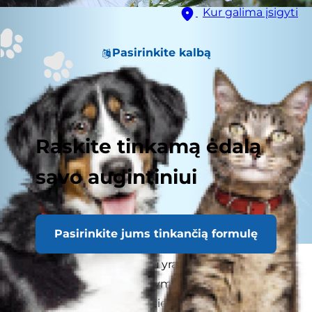
Kur galima įsigyti
Pasirinkite kalbą
Raskite tinkamą ėdalą
savo augintiniui
Pasirinkite jums tinkančią formulę
Eteriniai aliejai šiuo metu yra labai populiarūs ir
naudojami visur: tiek valymo ir asmens higienai
skirtuose produktuose, tiek medicinos