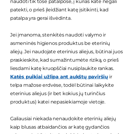
naudoti tik tose patalpose, į kurias katė negali
patekti, o prieš įleidžiant katę įsitikinti, kad
patalpa yra gerai išvėdinta.
Jei įmanoma, stenkitės naudoti valymo ir
asmeninės higienos produktus be eterinių
aliejų. Jei naudojate eterinius aliejus, būtinai juos
praskieskite, kad sumažintumėte riziką, o prieš
liesdami katę kruopščiai nusiplaukite rankas.
Katės puikiai užlipa ant aukštų paviršių
ir
telpa mažose erdvėse, todėl būtinai laikykite
eterinius aliejus (ir bet kokius jų turinčius
produktus) katei nepasiekiamoje vietoje.
Galiausiai niekada nenaudokite eterinių aliejų
kaip blusas atbaidančios ar katę gydančios