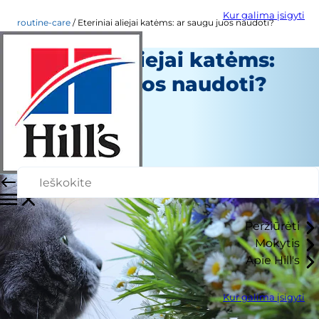
Kur galima įsigyti
routine-care
Eteriniai aliejai katėms: ar saugu juos naudoti?
Eteriniai aliejai katėms:
ar saugu juos naudoti?
Įprastinė priežiūra
Christine O'Brien
|
Kovo 19, 2020
Peržiūrėti
Mokytis
Apie Hill's
Kur galima įsigyti