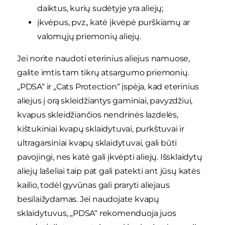
daiktus, kurių sudėtyje yra aliejų;
įkvėpus, pvz., katė įkvėpė purškiamų ar
valomųjų priemonių aliejų.
Jei norite naudoti eterinius aliejus namuose,
galite imtis tam tikrų atsargumo priemonių.
„PDSA“ ir „Cats Protection“ įspėja, kad eterinius
aliejus į orą skleidžiantys gaminiai, pavyzdžiui,
kvapus skleidžiančios nendrinės lazdelės,
kištukiniai kvapų sklaidytuvai, purkštuvai ir
ultragarsiniai kvapų sklaidytuvai, gali būti
pavojingi, nes katė gali įkvėpti aliejų. Išsklaidytų
aliejų lašeliai taip pat gali patekti ant jūsų katės
kailio, todėl gyvūnas gali praryti aliejaus
besilaižydamas. Jei naudojate kvapų
sklaidytuvus, „PDSA“ rekomenduoja juos