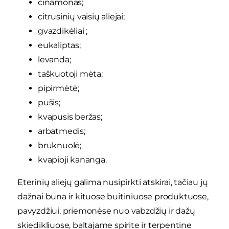
cinamonas;
citrusinių vaisių aliejai;
gvazdikėliai ;
eukaliptas;
levanda;
taškuotoji mėta;
pipirmėtė;
pušis;
kvapusis beržas;
arbatmedis;
bruknuolė;
kvapioji kananga.
Eterinių aliejų galima nusipirkti atskirai, tačiau jų
dažnai būna ir kituose buitiniuose produktuose,
pavyzdžiui, priemonėse nuo vabzdžių ir dažų
skiedikliuose, baltajame spirite ir terpentine