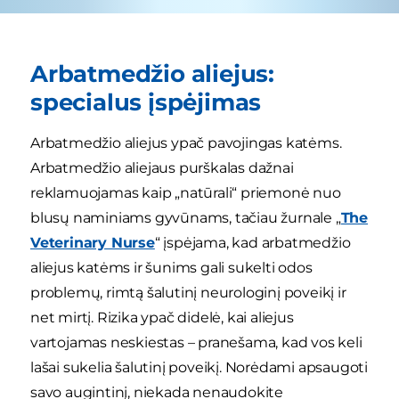
Arbatmedžio aliejus:
specialus įspėjimas
Arbatmedžio aliejus ypač pavojingas katėms.
Arbatmedžio aliejaus purškalas dažnai
reklamuojamas kaip „natūrali“ priemonė nuo
blusų naminiams gyvūnams, tačiau žurnale „
The
Veterinary Nurse
“ įspėjama, kad arbatmedžio
aliejus katėms ir šunims gali sukelti odos
problemų, rimtą šalutinį neurologinį poveikį ir
net mirtį. Rizika ypač didelė, kai aliejus
vartojamas neskiestas – pranešama, kad vos keli
lašai sukelia šalutinį poveikį. Norėdami apsaugoti
savo augintinį, niekada nenaudokite