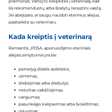
priemonės. Vietoj to kreipkitės į veterinarą, kad
šis rekomenduotų arba išrašytų receptinį vaistą.
Jei abejojate, ar saugu naudoti eterinius aliejus,
pasitarkite su veterinaru.
Kada kreiptis į veterinarą
Remiantis „PDSA, apsinuodijimo eteriniais
aliejais simptomai yra šie:
pernelyg didelis seilėtekis;
vėmimas;
drebėjimas arba drebulys;
netvirtas vaikščiojimas;
vangumas;
pasunkėjęs kvėpavimas arba švokštimas;
griuvimas;