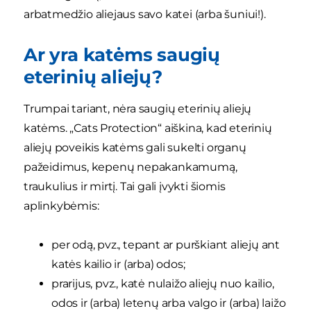
arbatmedžio aliejaus savo katei (arba šuniui!).
Ar yra katėms saugių
eterinių aliejų?
Trumpai tariant, nėra saugių eterinių aliejų
katėms. „Cats Protection“ aiškina, kad eterinių
aliejų poveikis katėms gali sukelti organų
pažeidimus, kepenų nepakankamumą,
traukulius ir mirtį. Tai gali įvykti šiomis
aplinkybėmis:
per odą, pvz., tepant ar purškiant aliejų ant
katės kailio ir (arba) odos;
prarijus, pvz., katė nulaižo aliejų nuo kailio,
odos ir (arba) letenų arba valgo ir (arba) laižo