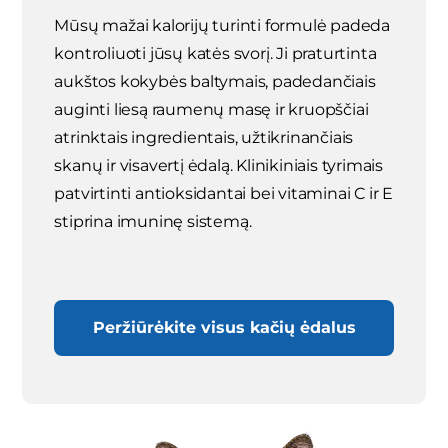
Mūsų mažai kalorijų turinti formulė padeda
kontroliuoti jūsų katės svorį. Ji praturtinta
aukštos kokybės baltymais, padedančiais
auginti liesą raumenų masę ir kruopščiai
atrinktais ingredientais, užtikrinančiais
skanų ir visavertį ėdalą. Klinikiniais tyrimais
patvirtinti antioksidantai bei vitaminai C ir E
stiprina imuninę sistemą.
Peržiūrėkite visus kačių ėdalus