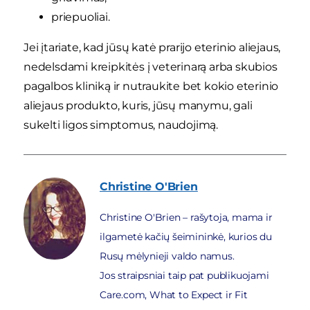
priepuoliai.
Jei įtariate, kad jūsų katė prarijo eterinio aliejaus,
nedelsdami kreipkitės į veterinarą arba skubios
pagalbos kliniką ir nutraukite bet kokio eterinio
aliejaus produkto, kuris, jūsų manymu, gali
sukelti ligos simptomus, naudojimą.
Christine
O'Brien
Christine O'Brien – rašytoja, mama ir
ilgametė kačių šeimininkė, kurios du
Rusų mėlynieji valdo namus.
Jos straipsniai taip pat publikuojami
Care.com, What to Expect ir Fit