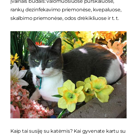
įvairiais būdais: valomuosiuose purškaluose,
rankų dezinfekavimo priemonėse, kvepaluose,
skalbimo priemonėse, odos drėkikliuose ir t. t.
Kaip tai susiję su katėmis? Kai gyvenate kartu su