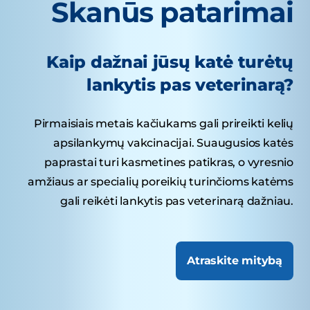
Skanūs patarimai
Kaip dažnai jūsų katė turėtų
lankytis pas veterinarą?
Pirmaisiais metais kačiukams gali prireikti kelių
apsilankymų vakcinacijai. Suaugusios katės
paprastai turi kasmetines patikras, o vyresnio
amžiaus ar specialių poreikių turinčioms katėms
gali reikėti lankytis pas veterinarą dažniau.
Atraskite mitybą