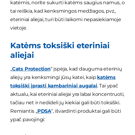
katėmis, norite sukurti katėms saugius namus, o
tai reiškia, kad kenksmingos medžiagos, pvz.,
eteriniai aliejai, turi būti laikomi nepasiekiamoje
vietoje.
Katėms toksiški eteriniai
aliejai
„
Cats Protection
“ įspėja, kad dauguma eterinių
aliejų yra kenksmingi jūsų katei, kaip
katėms
toksiški įprasti kambariniai augalai
. Tai ypač
aktualu, kai eteriniai aliejai yra labai koncentruoti,
tačiau net ir nedideli jų kiekiai gali būti toksiški.
Remiantis „
PDSA
“, išvardinti produktai gali būti
ypač pavojingi: