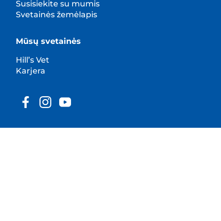
Susisiekite su mumis
Svetainės žemėlapis
Mūsų svetainės
Hill’s Vet
Karjera
© Hill's Pet Nutrition, Inc.
Jeigu konkrečiai nenurodyta kitaip, šioje svetainėje
naudojamas prekės ženklo simbolis ™ reiškia Hill's
Pet Nutrition, Inc. priklausančius prekės ženklus.
Jūsų naudojimuisi šios svetainės turiniu taikomos