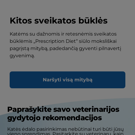
Kitos sveikatos būklės
Katėms su dažnomis ir retesnėmis sveikatos
būklėmis „Prescription Diet“ siūlo moksliškai
pagrįstą mitybą, padedančią gyventi pilnavertį
gyvenimą.
Naršyti visą mitybą
Paprašykite savo veterinarijos
gydytojo rekomendacijos
Katės ėdalo pasirinkimas nebūtinai turi būti jūsų
vieno sprendimas. Pasitarkite su veterinaru, kaip