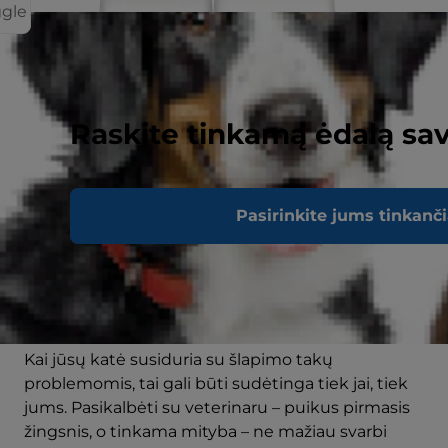
ggle
Raskite tinkamą ėdalą sav
Pasirinkite jums tinkanč
Šlapimo takų priežiūra
Kai jūsų katė susiduria su šlapimo takų
problemomis, tai gali būti sudėtinga tiek jai, tiek
jums. Pasikalbėti su veterinaru – puikus pirmasis
žingsnis, o tinkama mityba – ne mažiau svarbi