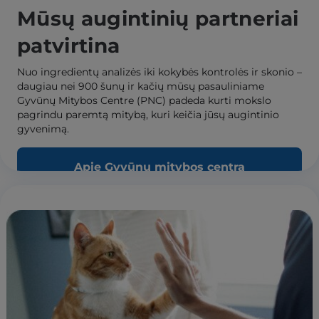
Mūsų augintinių partneriai
patvirtina
Nuo ingredientų analizės iki kokybės kontrolės ir skonio –
daugiau nei 900 šunų ir kačių mūsų pasauliniame
Gyvūnų Mitybos Centre (PNC) padeda kurti mokslo
pagrindu paremtą mitybą, kuri keičia jūsų augintinio
gyvenimą.
Apie Gyvūnų mitybos centrą