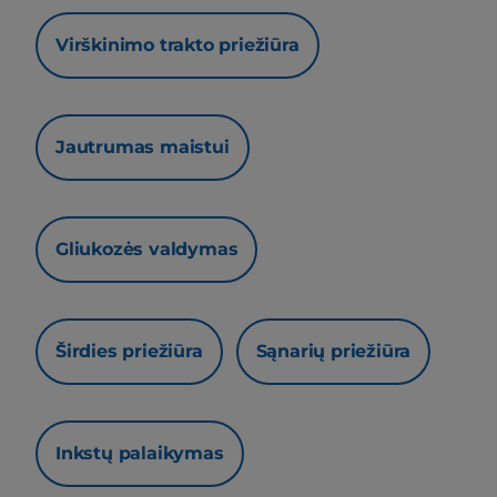
Virškinimo trakto priežiūra
Jautrumas maistui
Gliukozės valdymas
Širdies priežiūra
Sąnarių priežiūra
Inkstų palaikymas