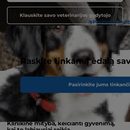
Klauskite savo veterinarijos gydytojo
Pasirinkite kal
Raskite tinkamą ėdalą sav
Pasirinkite jums tinkanč
Klinikinė mityba, keičianti gyvenimą,
kai to labiausiai reikia