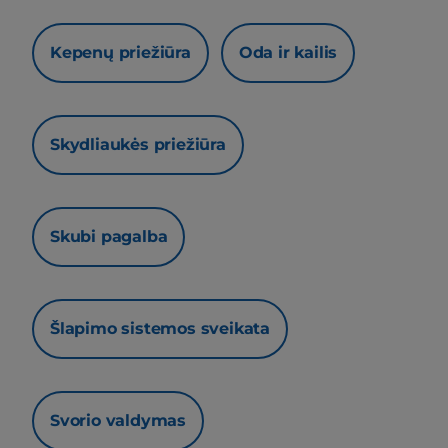
Kepenų priežiūra
Oda ir kailis
Skydliaukės priežiūra
Skubi pagalba
Šlapimo sistemos sveikata
Svorio valdymas