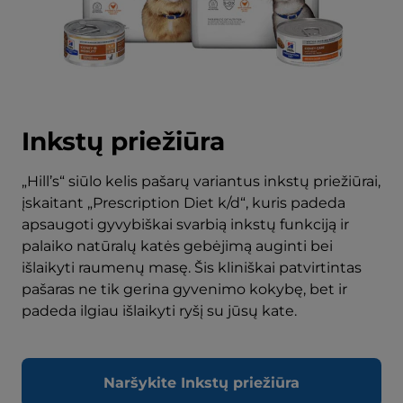
Inkstų priežiūra
„Hill’s“ siūlo kelis pašarų variantus inkstų priežiūrai,
įskaitant „Prescription Diet k/d“, kuris padeda
apsaugoti gyvybiškai svarbią inkstų funkciją ir
palaiko natūralų katės gebėjimą auginti bei
išlaikyti raumenų masę. Šis kliniškai patvirtintas
pašaras ne tik gerina gyvenimo kokybę, bet ir
padeda ilgiau išlaikyti ryšį su jūsų kate.
Naršykite Inkstų priežiūra