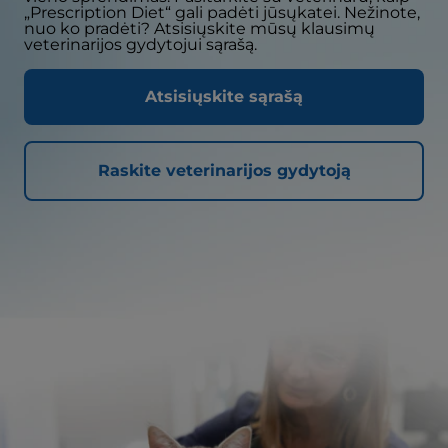
„Prescription Diet“ gali padėti jūsųkatei. Nežinote,
nuo ko pradėti? Atsisiųskite mūsų klausimų
veterinarijos gydytojui sąrašą.
Atsisiųskite sąrašą
Raskite veterinarijos gydytoją