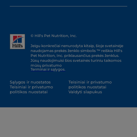
© Hill's Pet Nutrition, Inc.
Jeigu konkrečiai nenurodyta kitaip, šioje svetainėje
naudojamas prekės ženklo simbolis ™ reiškia Hill's
Pet Nutrition, Inc. priklausančius prekės ženklus.
Jūsų naudojimuisi šios svetainės turiniu taikomos
mūsų privatumo
Terminai ir sąlygos.
Sąlygos ir nuostatos
Teisiniai ir privatumo
Teisiniai ir privatumo
politikos nuostatai
politikos nuostatai
Valdyti slapukus