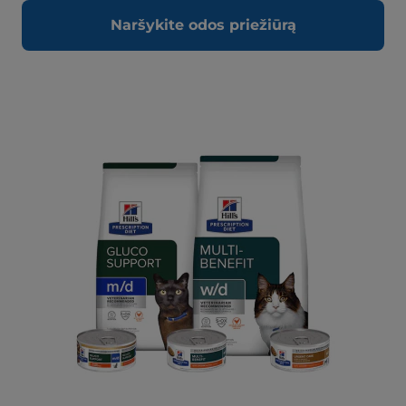
Naršykite odos priežiūrą