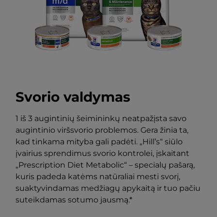
Svorio valdymas
1 iš 3 augintinių šeimininkų neatpažįsta savo
augintinio viršsvorio problemos. Gera žinia ta,
kad tinkama mityba gali padėti. „Hill’s“ siūlo
įvairius sprendimus svorio kontrolei, įskaitant
„Prescription Diet Metabolic“ – specialų pašarą,
kuris padeda katėms natūraliai mesti svorį,
suaktyvindamas medžiagų apykaitą ir tuo pačiu
suteikdamas sotumo jausmą.*