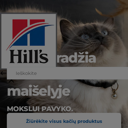
nauja pradžia
kiekviename
maišelyje
MOKSLUI PAVYKO.
Žiūrėkite visus kačių produktus