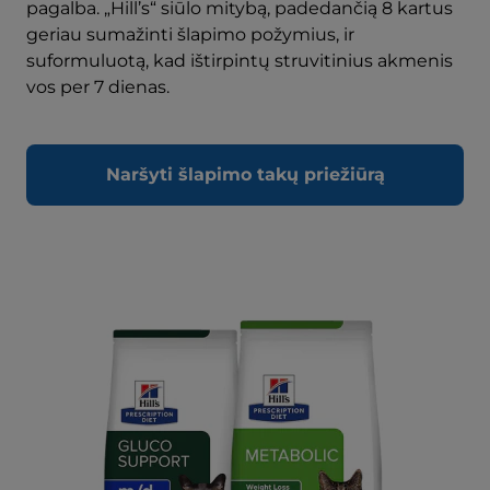
pagalba. „Hill’s“ siūlo mitybą, padedančią 8 kartus
geriau sumažinti šlapimo požymius, ir
suformuluotą, kad ištirpintų struvitinius akmenis
vos per 7 dienas.
Naršyti šlapimo takų priežiūrą