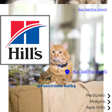
Kur galima įsigyti
Kur galima įsigyti
Pasirinkite kalbą
Peržiūrėti
Mokytis
Apie Hill's