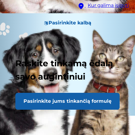
Kur galima įsigyti
Pasirinkite kalbą
Raskite tinkamą ėdalą
savo augintiniui
Pasirinkite jums tinkančią formulę