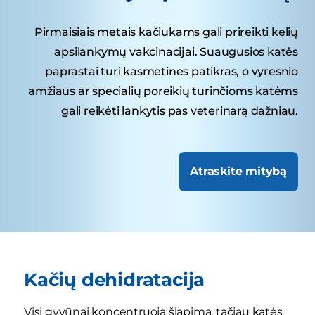
Pirmaisiais metais kačiukams gali prireikti kelių
apsilankymų vakcinacijai. Suaugusios katės
paprastai turi kasmetines patikras, o vyresnio
amžiaus ar specialių poreikių turinčioms katėms
gali reikėti lankytis pas veterinarą dažniau.
Atraskite mitybą
Kačių dehidratacija
Visi gyvūnai koncentruoja šlapimą, tačiau katės