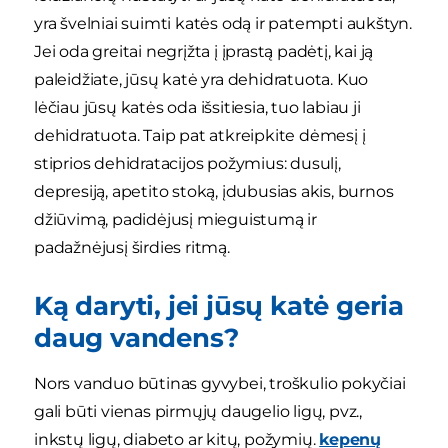
yra švelniai suimti katės odą ir patempti aukštyn.
Jei oda greitai negrįžta į įprastą padėtį, kai ją
paleidžiate, jūsų katė yra dehidratuota. Kuo
lėčiau jūsų katės oda išsitiesia, tuo labiau ji
dehidratuota. Taip pat atkreipkite dėmesį į
stiprios dehidratacijos požymius: dusulį,
depresiją, apetito stoką, įdubusias akis, burnos
džiūvimą, padidėjusį mieguistumą ir
padažnėjusį širdies ritmą.
Ką daryti, jei jūsų katė geria
daug vandens?
Nors vanduo būtinas gyvybei, troškulio pokyčiai
gali būti vienas pirmųjų daugelio ligų, pvz.,
inkstų ligų, diabeto ar kitų, požymių.
kepenų