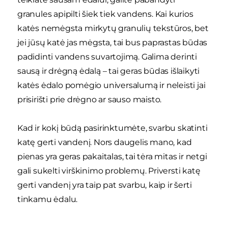
granules apipilti šiek tiek vandens. Kai kurios
katės nemėgsta mirkytų granulių tekstūros, bet
jei jūsų katė jas mėgsta, tai bus paprastas būdas
padidinti vandens suvartojimą. Galima derinti
sausą ir drėgną ėdalą – tai geras būdas išlaikyti
katės ėdalo pomėgio universalumą ir neleisti jai
prisirišti prie drėgno ar sauso maisto.
Kad ir kokį būdą pasirinktumėte, svarbu skatinti
katę gerti vandenį. Nors daugelis mano, kad
pienas yra geras pakaitalas, tai tėra mitas ir netgi
gali sukelti virškinimo problemų. Priversti katę
gerti vandenį yra taip pat svarbu, kaip ir šerti
tinkamu ėdalu.