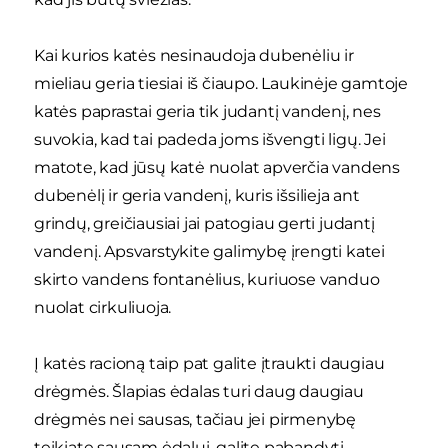
Kai kurios katės nesinaudoja dubenėliu ir
mieliau geria tiesiai iš čiaupo. Laukinėje gamtoje
katės paprastai geria tik judantį vandenį, nes
suvokia, kad tai padeda joms išvengti ligų. Jei
matote, kad jūsų katė nuolat apverčia vandens
dubenėlį ir geria vandenį, kuris išsilieja ant
grindų, greičiausiai jai patogiau gerti judantį
vandenį. Apsvarstykite galimybę įrengti katei
skirto vandens fontanėlius, kuriuose vanduo
nuolat cirkuliuoja.
Į katės racioną taip pat galite įtraukti daugiau
drėgmės. Šlapias ėdalas turi daug daugiau
drėgmės nei sausas, tačiau jei pirmenybę
teikiate sausam ėdalui, galite pabandyti