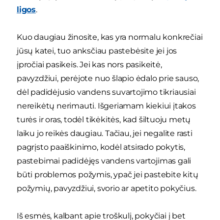
ligos
.
Kuo daugiau žinosite, kas yra normalu konkrečiai
jūsų katei, tuo anksčiau pastebėsite jei jos
įpročiai pasikeis. Jei kas nors pasikeitė,
pavyzdžiui, perėjote nuo šlapio ėdalo prie sauso,
dėl padidėjusio vandens suvartojimo tikriausiai
nereikėtų nerimauti. Išgeriamam kiekiui įtakos
turės ir oras, todėl tikėkitės, kad šiltuoju metų
laiku jo reikės daugiau. Tačiau, jei negalite rasti
pagrįsto paaiškinimo, kodėl atsirado pokytis,
pastebimai padidėjęs vandens vartojimas gali
būti problemos požymis, ypač jei pastebite kitų
požymių, pavyzdžiui, svorio ar apetito pokyčius.
Iš esmės, kalbant apie troškulį, pokyčiai į bet