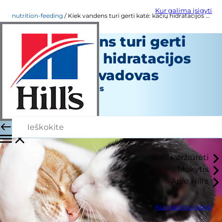
Kur galima įsigyti
nutrition-feeding
Kiek vandens turi gerti katė: kačių hidratacijos palaikymo vadovas
Kiek vandens turi gerti
katė: kačių hidratacijos
palaikymo vadovas
Mityba ir maitinimas
Personalo autorius
|
Spalio 01, 2024
Peržiūrėti
Mokytis
Apie Hill's
Kur galima įsigyti