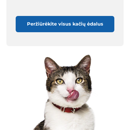
Peržiūrėkite visus kačių ėdalus