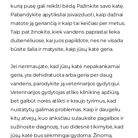
kurią pusę gali reikšti bėdą. Pažinkite savo katę.
Pabandykite apytiksliai įsivaizduoti, kaip dažnai
matote ją geriančią ir kaip tai keičiasi per metus.
Taip pat žinokite, kiek vandens paprastai lieka
dubenėliuose, kai juos papildote, nes ne visada
būsite šalia ir matysite, kaip jūsų katė geria.
Jei nerimaujate, kad jūsų katė nepakankamai
geria, yra dehidratuota arba geria per daug
vandens, parodykite ją veterinarijos gydytojui.
Veterinarijos gydytojas atliks klinikinę apžiūrą,
bet galbūt norės atlikti ir kraujo tyrimus, kad
nustatytų galimas problemas. Kaip ir daugeliu
kitų atvejų, kuo anksčiau sulauksite pagalbos ir
sužinosite diagnozę, tuo didesnė tikimybė, kad
jūsų katė bus sėkmingai gydoma. Žinoma,