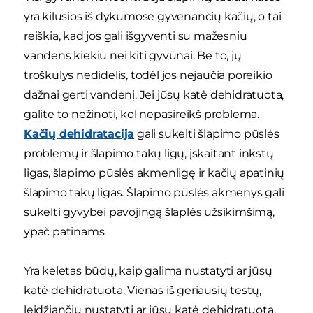
yra kilusios iš dykumose gyvenančių kačių, o tai
reiškia, kad jos gali išgyventi su mažesniu
vandens kiekiu nei kiti gyvūnai. Be to, jų
troškulys nedidelis, todėl jos nejaučia poreikio
dažnai gerti vandenį. Jei jūsų katė dehidratuota,
galite to nežinoti, kol nepasireikš problema.
Kačių dehidratacija
gali sukelti šlapimo pūslės
problemų ir šlapimo takų ligų, įskaitant inkstų
ligas, šlapimo pūslės akmenligę ir kačių apatinių
šlapimo takų ligas. Šlapimo pūslės akmenys gali
sukelti gyvybei pavojingą šlaplės užsikimšimą,
ypač patinams.
Yra keletas būdų, kaip galima nustatyti ar jūsų
katė dehidratuota. Vienas iš geriausių testų,
leidžiančių nustatyti ar jūsų katė dehidratuota,