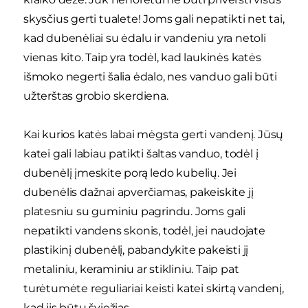
skysčius gerti tualete! Joms gali nepatikti net tai,
kad dubenėliai su ėdalu ir vandeniu yra netoli
vienas kito. Taip yra todėl, kad laukinės katės
išmoko negerti šalia ėdalo, nes vanduo gali būti
užterštas grobio skerdiena.
Kai kurios katės labai mėgsta gerti vandenį. Jūsų
katei gali labiau patikti šaltas vanduo, todėl į
dubenėlį įmeskite porą ledo kubelių. Jei
dubenėlis dažnai apverčiamas, pakeiskite jį
platesniu su guminiu pagrindu. Joms gali
nepatikti vandens skonis, todėl, jei naudojate
plastikinį dubenėlį, pabandykite pakeisti jį
metaliniu, keraminiu ar stikliniu. Taip pat
turėtumėte reguliariai keisti katei skirtą vandenį,
kad jis būtų šviežias.