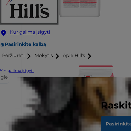
Kur galima įsigyti
Pasirinkite kalbą
Peržiūrėti
Mokytis
Apie Hill's
Kur galima įsigyti
ggle
Raskit
Pasirinkit