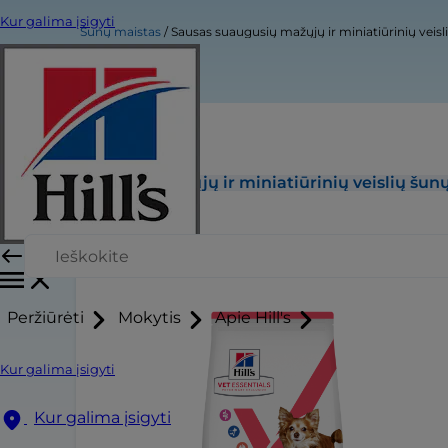
Kur galima įsigyti
Šunų maistas
Sausas suaugusių mažųjų ir miniatiūrinių vei
Sausas suaugusių mažųjų ir miniatiūrinių veislių šu
Peržiūrėti
Mokytis
Apie Hill's
Kur galima įsigyti
Kur galima įsigyti