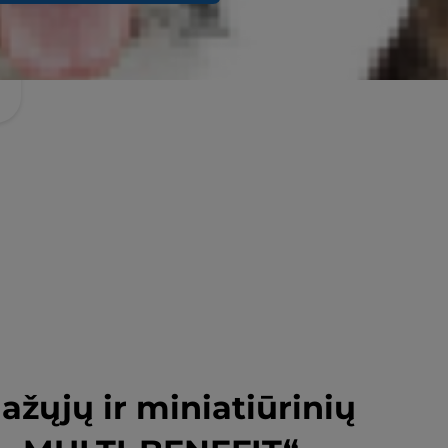
žųjų ir miniatiūrinių