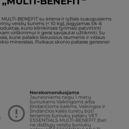
s „MULTI-BENEFIT“
 MULTI-BENEFIT su ėriena ir ryžiais suaugusiems
ių veislių šunims (< 10 kg), įsigyjamas tik iš
oduktas, kurio klinikiniais tyrimais patvirtinti
kam virškinimui ir gerai savijautai užtikrinti. Su
is, kurie palaiko liesuosius raumenis ir vidaus
iekio mineralais. Puikaus skonio pašaras geresnei
Nerekomenduojama
Jaunesniems negu 1 metų
r
šuniukams
Vaikingoms arba
žindančioms kalėms. Vaikingos ir
žindančios kalės turėtų būti
šeriamos šuniukų pašaru VET
e
ESSENTIALS MULTI-BENEFIT (bet
ne didžiųjų veislių šuniukų