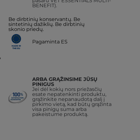
pašaru VET ESSENTIALS MULTI-
BENEFIT).
Be dirbtinių konservantų. Be
sintetinių dažiklių. Be dirbtinių
skonio priedų.
Pagaminta ES
?
ARBA GRĄŽINSIME JŪSŲ
PINIGUS
Jei dėl kokių nors priežasčių
esate nepatenkinti produktu,
grąžinkite nepanaudotą dalį į
pirkimo vietą, kad būtų grąžinta
visa pinigų suma arba
pakeistume produktą.