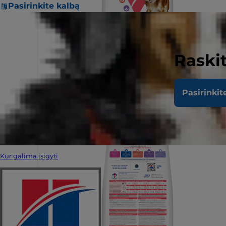
Pasirinkite kalbą
Raskit
Pasirinkit
Kur galima įsigyti