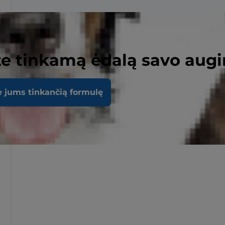
e tinkamą ėdalą savo augi
e jums tinkančią formulę