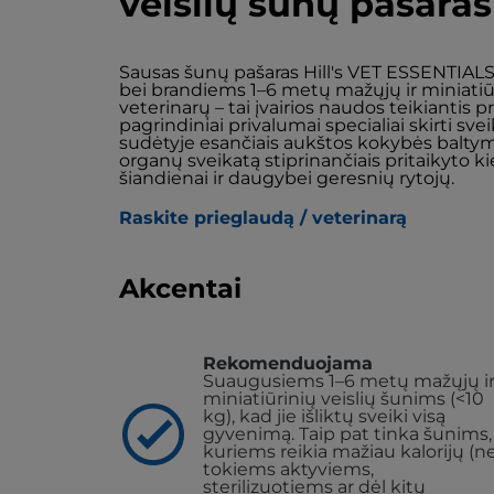
veislių šunų pašara
Sausas šunų pašaras Hill's VET ESSENTIALS
bei brandiems 1–6 metų mažųjų ir miniatiūrin
veterinarų – tai įvairios naudos teikiantis pr
pagrindiniai privalumai specialiai skirti svei
sudėtyje esančiais aukštos kokybės baltyma
organų sveikatą stiprinančiais pritaikyto k
šiandienai ir daugybei geresnių rytojų.
Raskite prieglaudą / veterinarą
Akcentai
Rekomenduojama
Suaugusiems 1–6 metų mažųjų i
miniatiūrinių veislių šunims (<10
kg), kad jie išliktų sveiki visą
gyvenimą. Taip pat tinka šunims,
kuriems reikia mažiau kalorijų (n
tokiems aktyviems,
sterilizuotiems ar dėl kitų