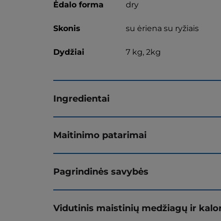
Ėdalo forma
dry
Skonis
su ėriena su ryžiais
Dydžiai
7 kg, 2kg
Ingredientai
Maitinimo patarimai
Pagrindinės savybės
Vidutinis maistinių medžiagų ir kalor