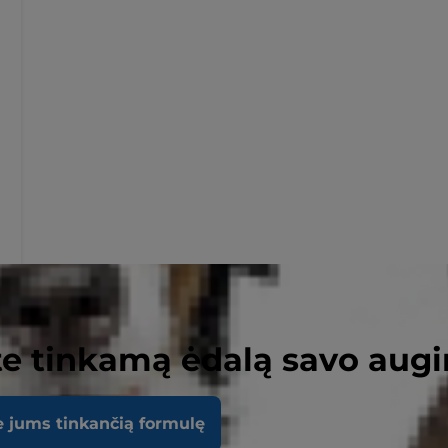
e tinkamą ėdalą savo augi
e jums tinkančią formulę