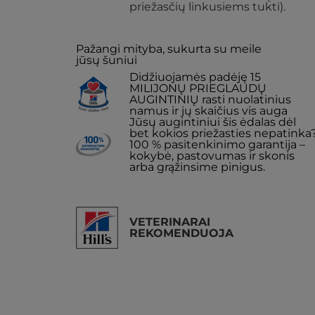
priežasčių linkusiems tukti).
Pažangi mityba, sukurta su meile
jūsų šuniui
Didžiuojamės padėję 15
MILIJONŲ PRIEGLAUDŲ
AUGINTINIŲ rasti nuolatinius
namus ir jų skaičius vis auga
Jūsų augintiniui šis ėdalas dėl
bet kokios priežasties nepatinka
100 % pasitenkinimo garantija –
kokybė, pastovumas ir skonis
arba grąžinsime pinigus.
VETERINARAI
REKOMENDUOJA