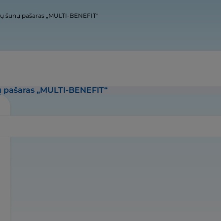
slių šunų pašaras „MULTI-BENEFIT“
nų pašaras „MULTI-BENEFIT“