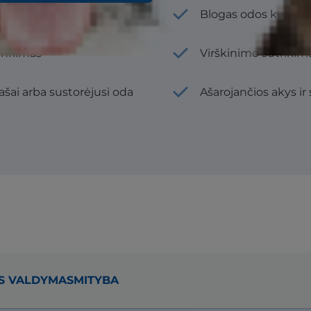
s arba pleiskanojančios
Blogas odos kvapas
linkimas
Virškinimo sutrikim
šašai arba sustorėjusi oda
Ašarojančios akys ir
S VALDYMAS
MITYBA