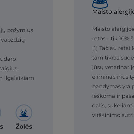
Maisto alergij
Maisto alergijos
gijų požymius
retos - tik 10% 
r vabzdžių
[1] Tačiau retai
tam tikras sude
sudaro
jūsų veterinarij
taigius
eliminacinius t
 ilgalaikiam
bandymas yra p
ieškoma ir paš
dalis, sukelian
virškinimo sutr
s
Žolės