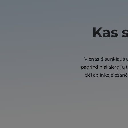
Kas s
Vienas iš sunkiausių
pagrindiniai alergijų 
dėl aplinkoje esanč