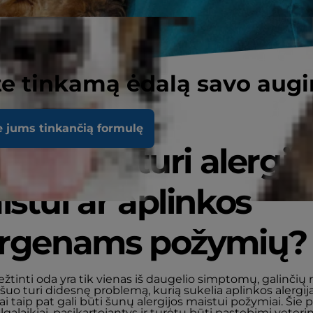
e tinkamą ėdalą savo augi
e jums tinkančią formulę
jūsų šuo turi alergij
stui ar aplinkos
ergenams požymių?
ežtinti oda yra tik vienas iš daugelio simptomų, galinčių r
šuo turi didesnę problemą, kurią sukelia aplinkos alergija
tai taip pat gali būti šunų alergijos maistui požymiai. Šie
 ilgalaikiai, pasikartojantys ir turėtų būti pastebimi veterin