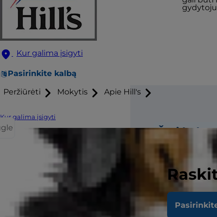
gydytojui
Kur galima įsigyti
Pasirinkite kalbą
Peržiūrėti
Mokytis
Apie Hill's
Kur galima įsigyti
ggle
Štai kelet
ar aplink
Raskit
Raudonos
Pasirinkit
spuogai