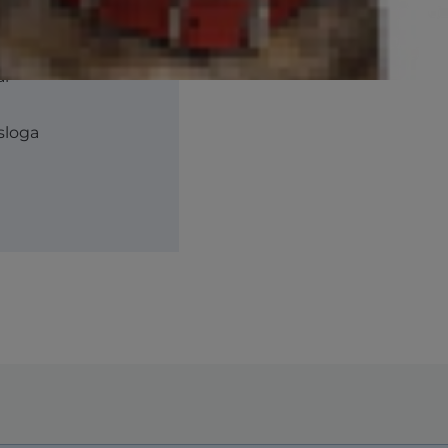
ai
 sloga