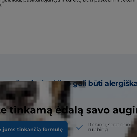
.
as požymių, kad šuo gali būti alergišk
os alergenams.
e tinkamą ėdalą savo augi
 dėmės, dėmelės ar
Itching, scratching,
e jums tinkančią formulę
rubbing