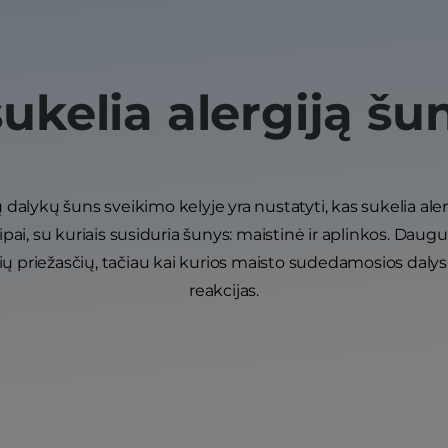
ukelia alergiją š
 dalykų šuns sveikimo kelyje yra nustatyti, kas sukelia aler
tipai, su kuriais susiduria šunys: maistinė ir aplinkos. Dau
ių priežasčių, tačiau kai kurios maisto sudedamosios dalys t
reakcijas.