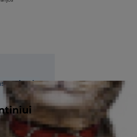
as maistui
ntiniui
 licking and