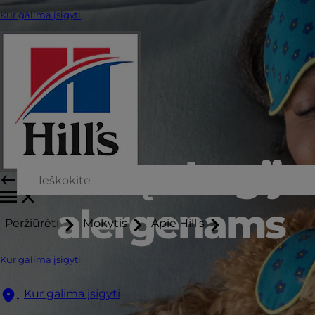
Kur galima įsigyti
šunų alergija 
alergenams
Peržiūrėti
Mokytis
Apie Hill's
Kur galima įsigyti
Kur galima įsigyti