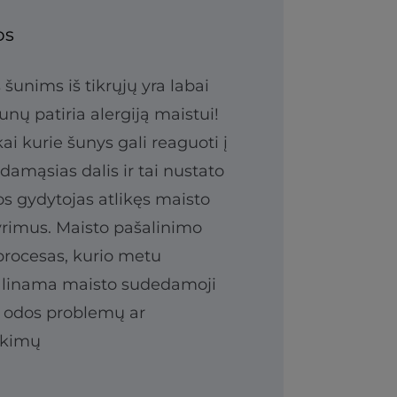
os
 šunims iš tikrųjų yra labai
šunų patiria alergiją maistui!
 kai kurie šunys gali reaguoti į
damąsias dalis ir tai nustato
os gydytojas atlikęs maisto
yrimus. Maisto pašalinimo
rocesas, kurio metu
alinama maisto sudedamoji
ti odos problemų ar
ikimų