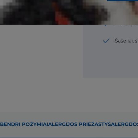
Pleiskano
dėmės
Plaukų s
Šašeliai, 
BENDRI POŽYMIAI
ALERGIJOS PRIEŽASTYS
ALERGIJO