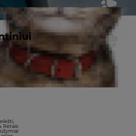
ntiniui
os
eikšti,
. Retais
 požymiai
arijos