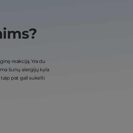
unims?
ginę reakciją. Yra du
guma šunų alergijų kyla
aip pat gali sukelti