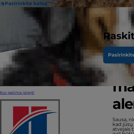
Pasirinkite kalbą
Raskit
Pasirinkit
Ar 
mai
Kur galima įsigyti
al
Sausa, ni
kad jūsų 
atvejais 
gali būti