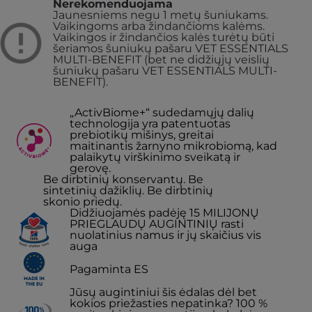
Nerekomenduojama
Jaunesniems negu 1 metų šuniukams.
Vaikingoms arba žindančioms kalėms.
Vaikingos ir žindančios kalės turėtų būti
šeriamos šuniukų pašaru VET ESSENTIALS
MULTI-BENEFIT (bet ne didžiųjų veislių
šuniukų pašaru VET ESSENTIALS MULTI-
BENEFIT).
„ActivBiome+“ sudedamųjų dalių
technologija yra patentuotas
prebiotikų mišinys, greitai
maitinantis žarnyno mikrobiomą, kad
palaikytų virškinimo sveikatą ir
gerovę.
Be dirbtinių konservantų. Be
sintetinių dažiklių. Be dirbtinių
skonio priedų.
Didžiuojamės padėję 15 MILIJONŲ
PRIEGLAUDŲ AUGINTINIŲ rasti
nuolatinius namus ir jų skaičius vis
auga
Pagaminta ES
Jūsų augintiniui šis ėdalas dėl bet
kokios priežasties nepatinka? 100 %