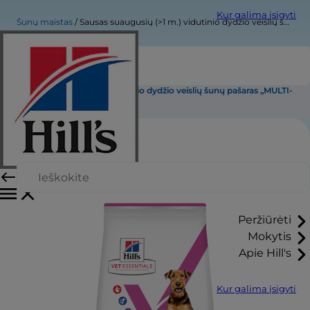
Kur galima įsigyti
Šunų maistas
Sausas suaugusių (>1 m.) vidutinio dydžio veislių šunų pašaras „MULTI-BENEFIT + DIGESTION“
Sausas suaugusių (>1 m.) vidutinio dydžio veislių šunų pašaras „MULTI-
BENEFIT + DIGESTION“
Peržiūrėti
Mokytis
Apie Hill's
Kur galima įsigyti