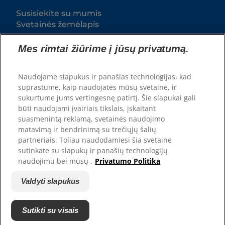
Susisiekite su mumis
Svetainės žemėlapis
Mes rimtai žiūrime į jūsų privatumą.
Mūsų svetainės
Hill’s Vet
Naudojame slapukus ir panašias technologijas, kad
Karjera
suprastume, kaip naudojatės mūsų svetaine, ir
sukurtume jums vertingesnę patirtį. Šie slapukai gali
būti naudojami įvairiais tikslais, įskaitant
suasmenintą reklamą, svetainės naudojimo
matavimą ir bendrinimą su trečiųjų šalių
partneriais. Toliau naudodamiesi šia svetaine
sutinkate su slapukų ir panašių technologijų
naudojimu bei mūsų .
Privatumo Politika
Valdyti slapukus
© Hill's Pet Nutrition, Inc.
Jeigu konkrečiai nenurodyta kitaip, šioje svetainėje
Sutikti su visais
naudojamas prekės ženklo simbolis ™ reiškia Hill's
Pet Nutrition, Inc. priklausančius prekės ženklus.