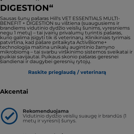
DIGESTION“
Sausas šunų pašaras Hill's VET ESSENTIALS MULTI-
BENEFIT + DIGESTION su vištiena (suaugusiems ir
brandiems vidutinio dydžio veislių šunims, vyresniems
negu 1 metų) – tai įvairių privalumų turintis pašaras,
kurio galima įsigyti tik iš veterinarų. Klinikiniais tyrimais
patvirtina, kad pašare pritaikyta ActivBiome+
technologija maitina unikalų augintinio žarnyno
mikrobiomą – tai svarbu virškinimo sistemos sveikatai ir
puikiai savijautai. Puikaus skonio pašaras geresnei
šiandienai ir daugybei geresnių rytojų.
Raskite prieglaudą / veterinarą
Akcentai
Rekomenduojama
Vidutinio dydžio veislių suaugę ir brandūs (1
metų ir vyresni) šunys.