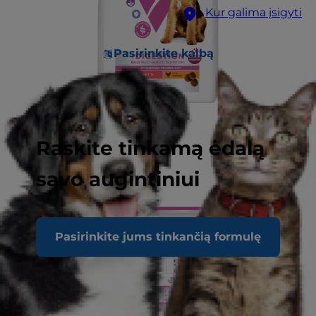
Kur galima įsigyti
Pasirinkite kalbą
Raskite tinkamą ėdalą
savo augintiniui
Pasirinkite jums tinkančią formulę