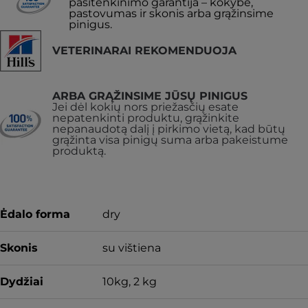
pasitenkinimo garantija – kokybė,
pastovumas ir skonis arba grąžinsime
pinigus.
VETERINARAI REKOMENDUOJA
ARBA GRĄŽINSIME JŪSŲ PINIGUS
Jei dėl kokių nors priežasčių esate
nepatenkinti produktu, grąžinkite
nepanaudotą dalį į pirkimo vietą, kad būtų
grąžinta visa pinigų suma arba pakeistume
produktą.
Ėdalo forma
dry
Skonis
su vištiena
Dydžiai
10kg, 2 kg