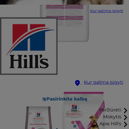
Kur galima įsigyti
Kur galima įsigyti
Pasirinkite kalbą
Peržiūrėti
Mokytis
Apie Hill's