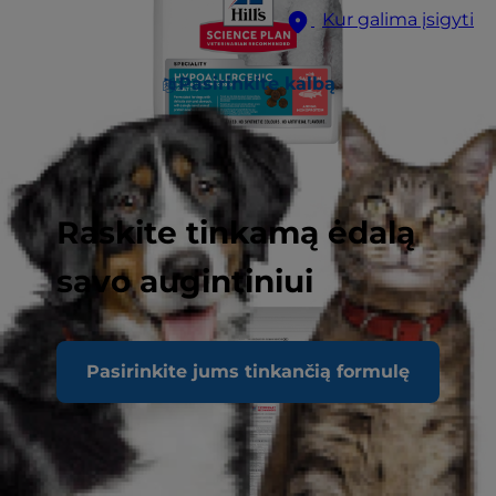
Kur galima įsigyti
Pasirinkite kalbą
Raskite tinkamą ėdalą
savo augintiniui
Pasirinkite jums tinkančią formulę