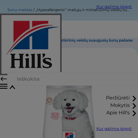
Kur galima įsigyti
Šunų maistas
„Hypoallergenic“ mažųjų ir miniatiūrinių veislių suaugusių šunų pašaras
„Hypoallergenic“ mažųjų ir miniatiūrinių veislių suaugusių šunų pašaras
Peržiūrėti
Mokytis
Apie Hill's
Kur galima įsigyti