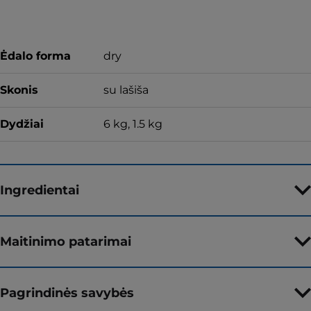
Ėdalo forma
dry
Skonis
su lašiša
Dydžiai
6 kg, 1.5 kg
Ingredientai
Maitinimo patarimai
Pagrindinės savybės