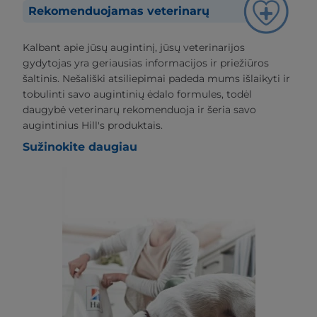
Rekomenduojamas veterinarų
Kalbant apie jūsų augintinį, jūsų veterinarijos
gydytojas yra geriausias informacijos ir priežiūros
šaltinis. Nešališki atsiliepimai padeda mums išlaikyti ir
tobulinti savo augintinių ėdalo formules, todėl
daugybė veterinarų rekomenduoja ir šeria savo
augintinius Hill's produktais.
Sužinokite daugiau