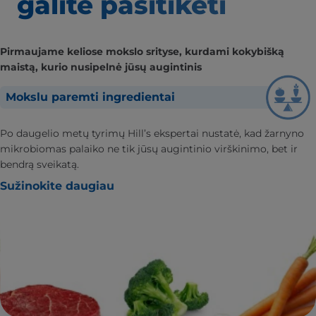
galite pasitikėti
Pirmaujame keliose mokslo srityse, kurdami kokybišką
maistą, kurio nusipelnė jūsų augintinis
Mokslu paremti ingredientai
Po daugelio metų tyrimų Hill’s ekspertai nustatė, kad žarnyno
mikrobiomas palaiko ne tik jūsų augintinio virškinimo, bet ir
bendrą sveikatą.
Sužinokite daugiau