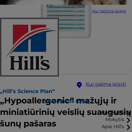
Kur galima įsigyti
Kur galima įsigyti
„Hill’s Science Plan“
„Hypoallergenic“ mažųjų ir
Pasirinkite kalbą
miniatiūrinių veislių suaugusių
Peržiūrėti
Mokytis
šunų pašaras
Apie Hill's