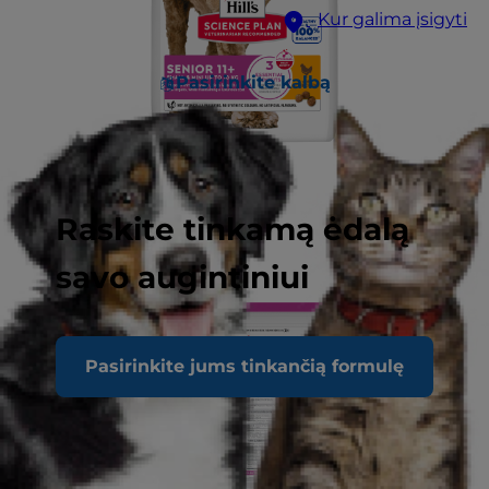
Kur galima įsigyti
Pasirinkite kalbą
Raskite tinkamą ėdalą
savo augintiniui
Pasirinkite jums tinkančią formulę