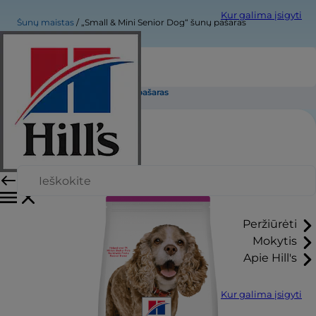
Kur galima įsigyti
Šunų maistas
„Small & Mini Senior Dog“ šunų pašaras
„Small & Mini Senior Dog“ šunų pašaras
Peržiūrėti
Mokytis
Apie Hill's
Kur galima įsigyti