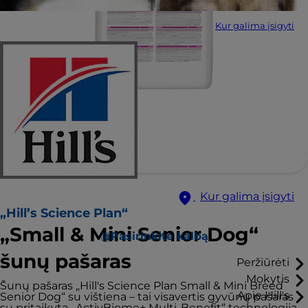
Kur galima įsigyti
Kur galima įsigyti
„Hill’s Science Plan“
„Small & Mini Senior Dog“
Pasirinkite kalbą
šunų pašaras
Peržiūrėti
Mokytis
Šunų pašaras „Hill's Science Plan Small & Mini Breed
Apie Hill's
Senior Dog“ su vištiena – tai visavertis gyvūnų pašaras
su pritaikyta „ActivBiome+ Multi-Benefit“ technologija.