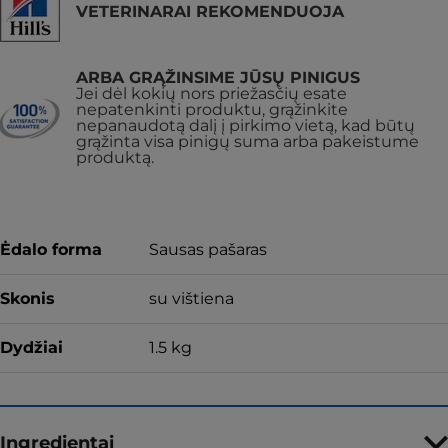
VETERINARAI REKOMENDUOJA
ARBA GRĄŽINSIME JŪSŲ PINIGUS
Jei dėl kokių nors priežasčių esate
nepatenkinti produktu, grąžinkite
nepanaudotą dalį į pirkimo vietą, kad būtų
grąžinta visa pinigų suma arba pakeistume
produktą.
Ėdalo forma
Sausas pašaras
Skonis
su vištiena
Dydžiai
1.5 kg
Ingredientai