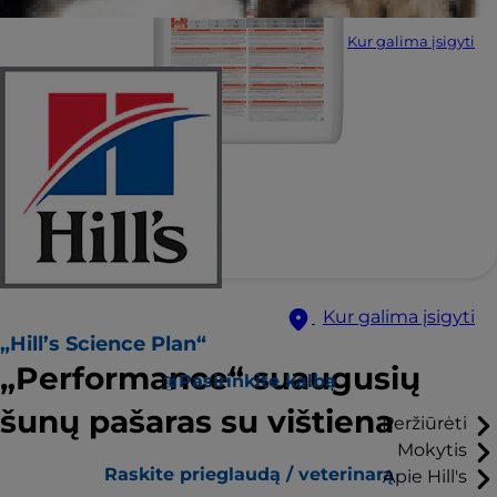
Kur galima įsigyti
Kur galima įsigyti
„Hill’s Science Plan“
„Performance“ suaugusių
Pasirinkite kalbą
šunų pašaras su vištiena
Peržiūrėti
Mokytis
Raskite prieglaudą / veterinarą
Apie Hill's