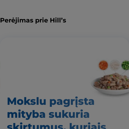
Perėjimas prie Hill’s
Mokslu pagrįsta
mityba
sukuria
skirtumus,
kuriais