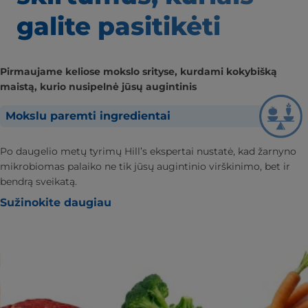
galite pasitikėti
Pirmaujame keliose mokslo srityse, kurdami kokybišką
maistą, kurio nusipelnė jūsų augintinis
Mokslu paremti ingredientai
Po daugelio metų tyrimų Hill’s ekspertai nustatė, kad žarnyno
mikrobiomas palaiko ne tik jūsų augintinio virškinimo, bet ir
bendrą sveikatą.
Sužinokite daugiau