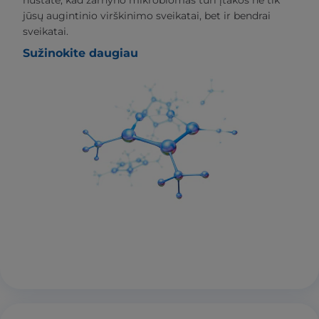
nustatė, kad žarnyno mikrobiomas turi įtakos ne tik
jūsų augintinio virškinimo sveikatai, bet ir bendrai
sveikatai.
Sužinokite daugiau