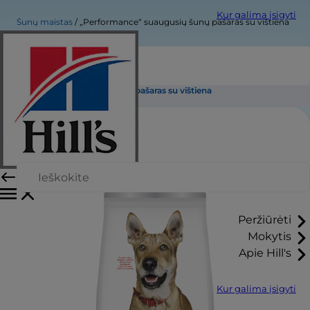
Kur galima įsigyti
Šunų maistas
„Performance“ suaugusių šunų pašaras su vištiena
„Performance“ suaugusių šunų pašaras su vištiena
Peržiūrėti
Mokytis
Apie Hill's
Kur galima įsigyti