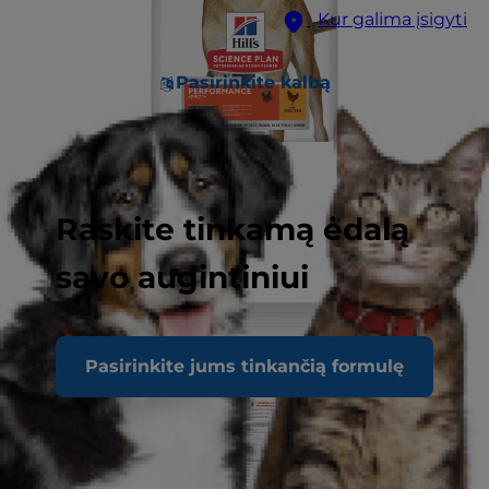
Kur galima įsigyti
Pasirinkite kalbą
Raskite tinkamą ėdalą
savo augintiniui
Pasirinkite jums tinkančią formulę