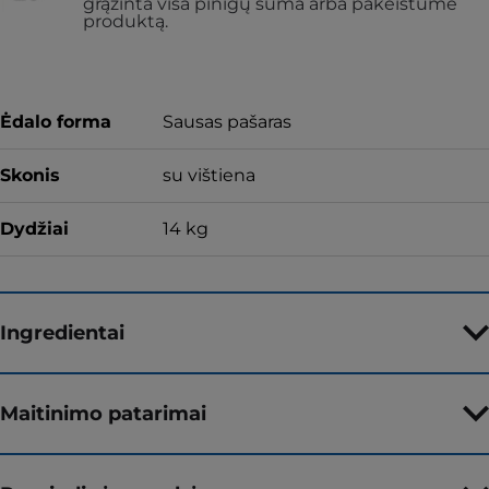
grąžinta visa pinigų suma arba pakeistume
produktą.
Ėdalo forma
Sausas pašaras
Skonis
su vištiena
Dydžiai
14 kg
Ingredientai
Maitinimo patarimai