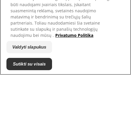
būti naudojami įvairiais tikslais, įskaitant
suasmenintą reklamą, svetainės naudojimo
matavimą ir bendrinimą su trečiųjų šalių
partneriais. Toliau naudodamiesi šia svetaine
sutinkate su slapukų ir panašių technologijų
naudojimu bei mūsų .
Privatumo Politika
Valdyti slapukus
© Hill's Pet Nutrition, Inc.
Jeigu konkrečiai nenurodyta kitaip, šioje svetainėje
Sutikti su visais
naudojamas prekės ženklo simbolis ™ reiškia Hill's
Pet Nutrition, Inc. priklausančius prekės ženklus.
Jūsų naudojimuisi šios svetainės turiniu taikomos
mūsų privatumo
Terminai ir sąlygos.
Sąlygos ir nuostatos
Teisiniai ir privatumo
Teisiniai ir privatumo
politikos nuostatai
politikos nuostatai
Valdyti slapukus