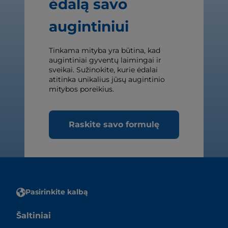
ėdalą savo
augintiniui
Tinkama mityba yra būtina, kad
augintiniai gyventų laimingai ir
sveikai. Sužinokite, kurie ėdalai
atitinka unikalius jūsų augintinio
mitybos poreikius.
Raskite savo formulę
Pasirinkite kalbą
Šaltiniai