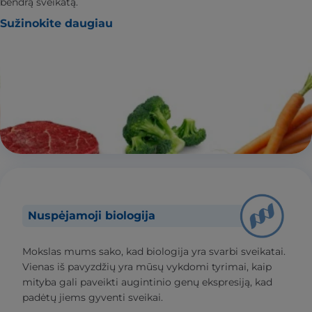
bendrą sveikatą.
Sužinokite daugiau
Nuspėjamoji biologija
Mokslas mums sako, kad biologija yra svarbi sveikatai.
Vienas iš pavyzdžių yra mūsų vykdomi tyrimai, kaip
mityba gali paveikti augintinio genų ekspresiją, kad
padėtų jiems gyventi sveikai.