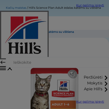
Kur galima įsigyti
Kačių maistas
Hill's Science Plan Adult ėdalas katėms su vištiena
Hill's Science Plan Adult ėdalas katėms su vištiena
Peržiūrėti
Mokytis
Apie Hill's
Kur galima įsigyti