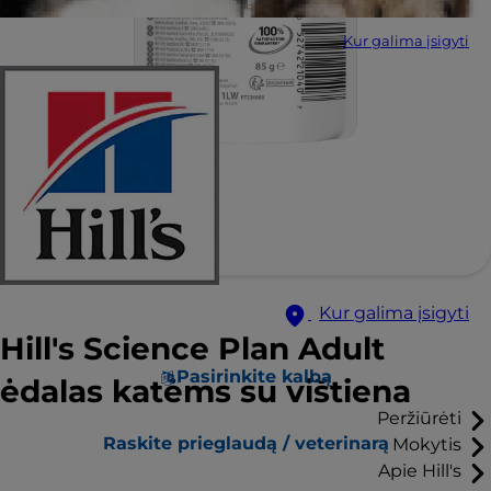
Kur galima įsigyti
Kur galima įsigyti
Hill's Science Plan Adult
Pasirinkite kalbą
ėdalas katėms su vištiena
Peržiūrėti
Raskite prieglaudą / veterinarą
Mokytis
Apie Hill's