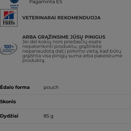
Pagaminta ES
VETERINARAI REKOMENDUOJA
ARBA GRĄŽINSIME JŪSŲ PINIGUS
Jei dėl kokių nors priežasčių esate
nepatenkinti produktu, grąžinkite
nepanaudotą dalį į pirkimo vietą, kad būtų
grąžinta visa pinigų suma arba pakeistume
produktą.
Ėdalo forma
pouch
Skonis
Dydžiai
85 g