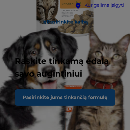
Kur galima įsigyti
Pasirinkite kalbą
Raskite tinkamą ėdalą
savo augintiniui
Pasirinkite jums tinkančią formulę