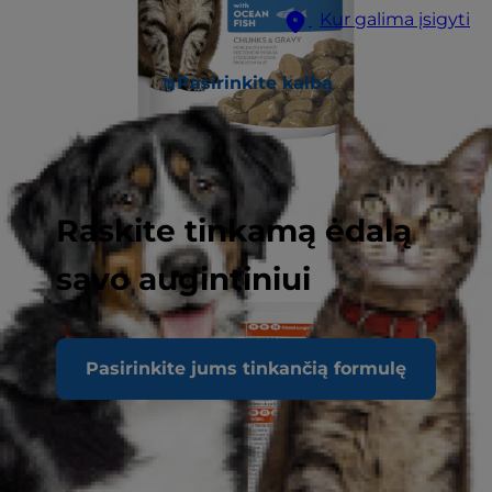
Kur galima įsigyti
Pasirinkite kalbą
Raskite tinkamą ėdalą
savo augintiniui
Pasirinkite jums tinkančią formulę