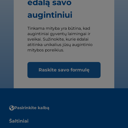
ėdalą savo
augintiniui
Tinkama mityba yra būtina, kad
augintiniai gyventų laimingai ir
sveikai. Sužinokite, kurie ėdalai
atitinka unikalius jūsų augintinio
mitybos poreikius.
Raskite savo formulę
Pasirinkite kalbą
Šaltiniai