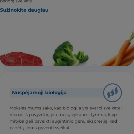
bendrą sveikatą.
Sužinokite daugiau
Nuspėjamoji biologija
Mokslas mums sako, kad biologija yra svarbi sveikatai.
Vienas iš pavyzdžių yra mūsų vykdomi tyrimai, kaip
mityba gali paveikti augintinio genų ekspresiją, kad
padėtų jiems gyventi sveikai.