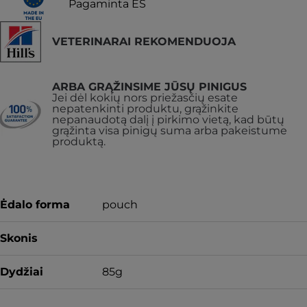
Pagaminta ES
VETERINARAI REKOMENDUOJA
ARBA GRĄŽINSIME JŪSŲ PINIGUS
Jei dėl kokių nors priežasčių esate
nepatenkinti produktu, grąžinkite
nepanaudotą dalį į pirkimo vietą, kad būtų
grąžinta visa pinigų suma arba pakeistume
produktą.
Ėdalo forma
pouch
Skonis
Dydžiai
85g