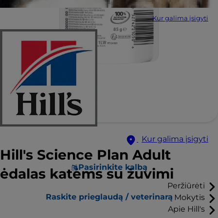
Kur galima įsigyti
Kur galima įsigyti
Hill's Science Plan Adult
Pasirinkite kalbą
ėdalas katėms su žuvimi
Peržiūrėti
Raskite prieglaudą / veterinarą
Mokytis
Apie Hill's