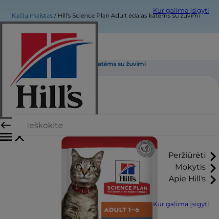
Kur galima įsigyti
Kačių maistas
Hill's Science Plan Adult ėdalas katėms su žuvimi
Hill's Science Plan Adult ėdalas katėms su žuvimi
Peržiūrėti
Mokytis
Apie Hill's
Kur galima įsigyti