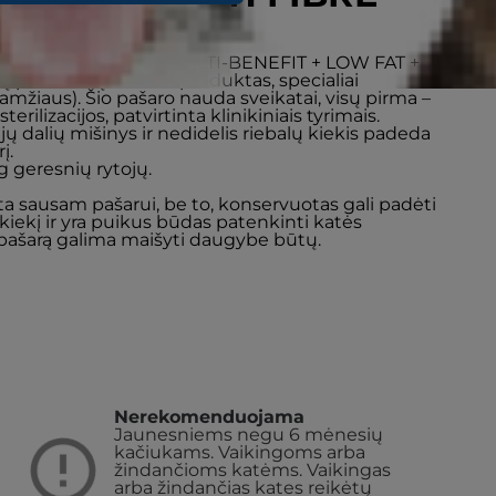
ll’s VET ESSENTIALS MULTI-BENEFIT + LOW FAT +
rių privalumų turintis produktas, specialiai
mžiaus). Šio pašaro nauda sveikatai, visų pirma –
erilizacijos, patvirtinta klinikiniais tyrimais.
ų dalių mišinys ir nedidelis riebalų kiekis padeda
į.
g geresnių rytojų.
 sausam pašarui, be to, konservuotas gali padėti
iekį ir yra puikus būdas patenkinti katės
ą pašarą galima maišyti daugybe būtų.
Nerekomenduojama
Jaunesniems negu 6 mėnesių
kačiukams.
Vaikingoms arba
žindančioms katėms. Vaikingas
arba žindančias kates reikėtų