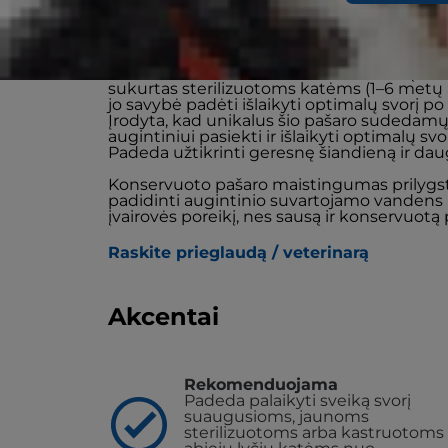
Konservuotas suaugusių kačių pašaras Hi
HIGH FIBRE su lėtai virta vištiena – tai įvai
sukurtas sterilizuotoms katėms (1–6 metų a
jo savybė padėti išlaikyti optimalų svorį po st
Įrodyta, kad unikalus šio pašaro sudedamųj
augintiniui pasiekti ir išlaikyti optimalų svor
Padeda užtikrinti geresnę šiandieną ir dau
Konservuoto pašaro maistingumas prilygsta
padidinti augintinio suvartojamo vandens k
įvairovės poreikį, nes sausą ir konservuot
Raskite prieglaudą / veterinarą
Akcentai
Rekomenduojama
Padeda palaikyti sveiką svorį
suaugusioms, jaunoms
sterilizuotoms arba kastruotoms