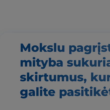
Mokslu pagrįs
mityba
sukuri
skirtumus,
kur
galite pasitikė