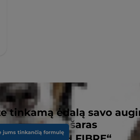
e tinkamą ėdalą savo augi
usių kačių pašaras
e jums tinkančią formulę
LOW FAT+HIGH FIBRE“