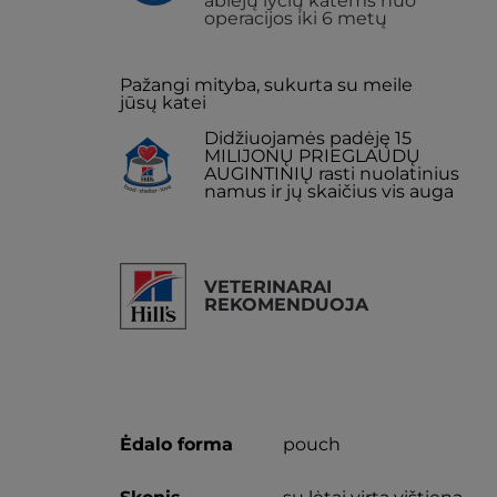
abiejų lyčių katėms nuo
operacijos iki 6 metų
Pažangi mityba, sukurta su meile
jūsų katei
Didžiuojamės padėję 15
MILIJONŲ PRIEGLAUDŲ
AUGINTINIŲ rasti nuolatinius
namus ir jų skaičius vis auga
VETERINARAI
REKOMENDUOJA
Ėdalo forma
pouch