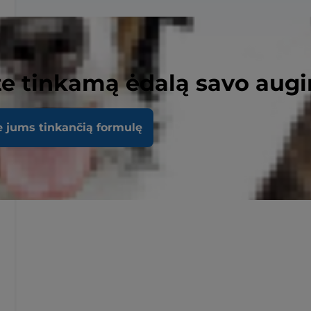
e tinkamą ėdalą savo augi
e jums tinkančią formulę