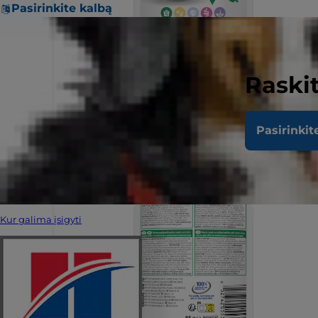
Pasirinkite kalbą
Raskit
Pasirinkit
Kur galima įsigyti