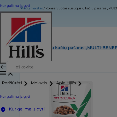
Kur galima įsigyti
Kačių maistas
Konservuotas suaugusių kačių pašaras „MU
Konservuotas suaugusių kačių pašaras „MULTI-BENE
Peržiūrėti
Mokytis
Apie Hill's
Kur galima įsigyti
Kur galima įsigyti