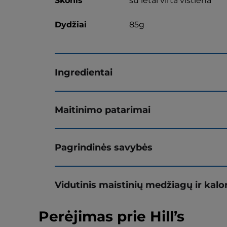
Skonis
su lėtai virta vištiena
Dydžiai
85g
Ingredientai
Maitinimo patarimai
Pagrindinės savybės
Vidutinis maistinių medžiagų ir kalor
Perėjimas prie Hill’s