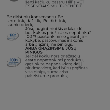
šerti kačiukų pašaru Hill’ s VET
ESSENTIALS MULTI-BENEFIT.
Be dirbtinių konservantų. Be
sintetinių dažiklių. Be dirbtinių
skonio priedų.
Jūsų augintiniui šis ėdalas dėl
bet kokios priežasties nepatinka?
100 % pasitenkinimo garantija –
kokybė, pastovumas ir skonis
arba grąžinsime pinigus.
ARBA GRĄŽINSIME JŪSŲ
PINIGUS
Jei dėl kokių nors priežasčių
esate nepatenkinti produktu,
grąžinkite nepanaudotą dalį į
pirkimo vietą, kad būtų grąžinta
visa pinigų suma arba
pakeistume produktą.