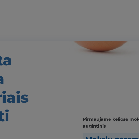
ta
a
iais
ti
Pirmaujame keliose moks
augintinis