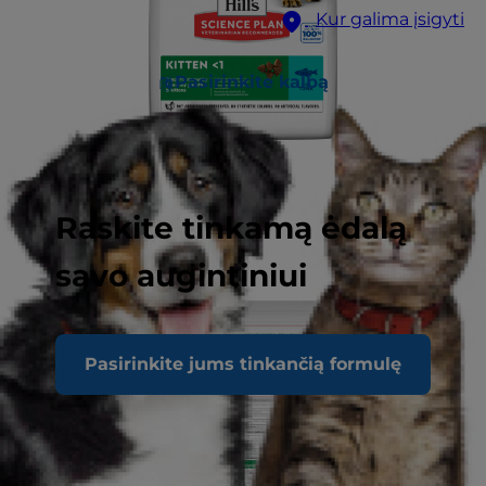
Kur galima įsigyti
Pasirinkite kalbą
Raskite tinkamą ėdalą
savo augintiniui
Pasirinkite jums tinkančią formulę