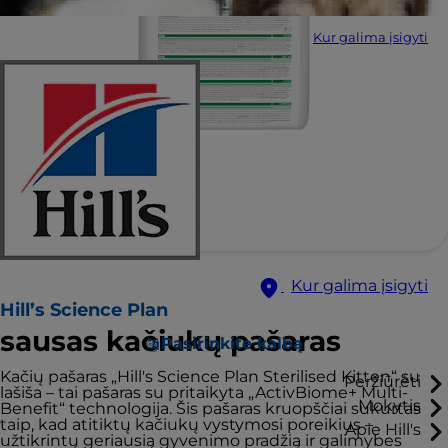
Kur galima įsigyti
Kur galima įsigyti
Hill’s Science Plan
sausas kačiukų pašaras
Pasirinkite kalbą
Kačių pašaras „Hill's Science Plan Sterilised Kitten“ su
Peržiūrėti
lašiša – tai pašaras su pritaikyta „ActivBiome+ Multi-
Mokytis
Benefit“ technologija. Šis pašaras kruopščiai sukurtas
taip, kad atitiktų kačiukų vystymosi poreikius –
Apie Hill's
užtikrintų geriausią gyvenimo pradžią ir galimybes