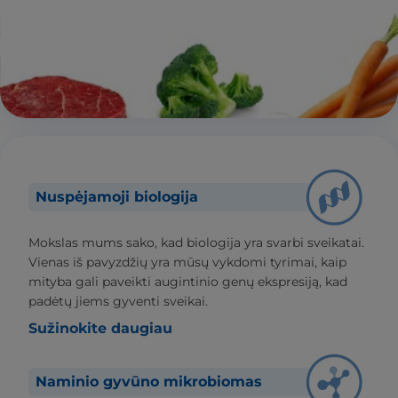
Nuspėjamoji biologija
Mokslas mums sako, kad biologija yra svarbi sveikatai.
Vienas iš pavyzdžių yra mūsų vykdomi tyrimai, kaip
mityba gali paveikti augintinio genų ekspresiją, kad
padėtų jiems gyventi sveikai.
Sužinokite daugiau
Naminio gyvūno mikrobiomas