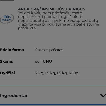
ARBA GRĄŽINSIME JŪSŲ PINIGUS
Jei dėl kokių nors priežasčių esate
nepatenkinti produktu, grąžinkite
nepanaudotą dalį į pirkimo vietą, kad būtų
grąžinta visa pinigų suma arba pakeistume
produktą.
Ėdalo forma
Sausas pašaras
Skonis
su TUNU
Dydžiai
7 kg, 1.5 kg, 1.5 kg, 300g
Ingredientai