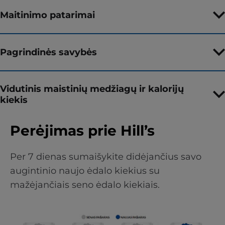
Maitinimo patarimai
Pagrindinės savybės
Vidutinis maistinių medžiagų ir kalorijų
kiekis
Perėjimas prie Hill’s
Per 7 dienas sumaišykite didėjančius savo
augintinio naujo ėdalo kiekius su
mažėjančiais seno ėdalo kiekiais.