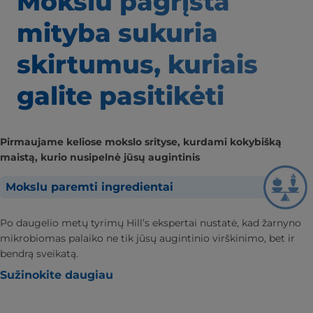
Mokslu pagrįsta
mityba
sukuria
skirtumus,
kuriais
galite pasitikėti
Pirmaujame keliose mokslo srityse, kurdami kokybišką
maistą, kurio nusipelnė jūsų augintinis
Mokslu paremti ingredientai
Po daugelio metų tyrimų Hill’s ekspertai nustatė, kad žarnyno
mikrobiomas palaiko ne tik jūsų augintinio virškinimo, bet ir
bendrą sveikatą.
Sužinokite daugiau