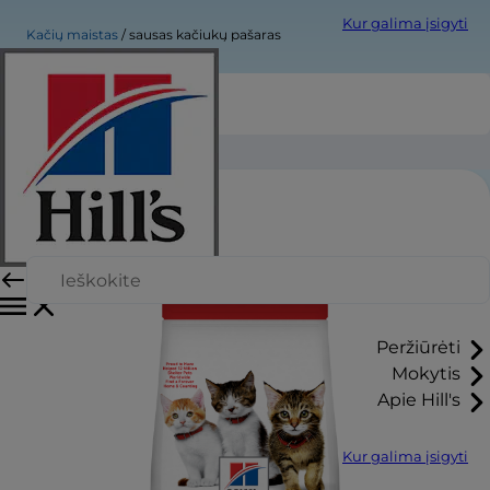
Kur galima įsigyti
Kačių maistas
sausas kačiukų pašaras
sausas kačiukų pašaras
Peržiūrėti
Mokytis
Apie Hill's
Kur galima įsigyti