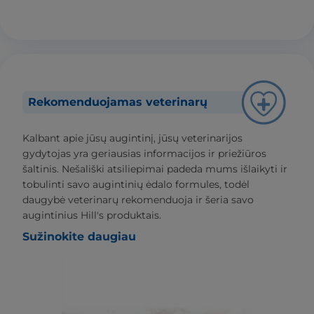
Rekomenduojamas veterinarų
Kalbant apie jūsų augintinį, jūsų veterinarijos
gydytojas yra geriausias informacijos ir priežiūros
šaltinis. Nešališki atsiliepimai padeda mums išlaikyti ir
tobulinti savo augintinių ėdalo formules, todėl
daugybė veterinarų rekomenduoja ir šeria savo
augintinius Hill's produktais.
Sužinokite daugiau