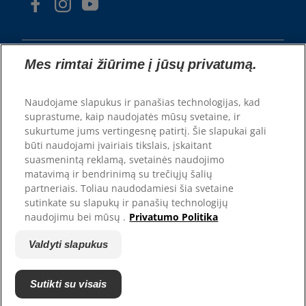
Mes rimtai žiūrime į jūsų privatumą.
Naudojame slapukus ir panašias technologijas, kad
© Hill's Pet Nutrition, Inc.
suprastume, kaip naudojatės mūsų svetaine, ir
Jeigu konkrečiai nenurodyta kitaip, šioje svetainėje
sukurtume jums vertingesnę patirtį. Šie slapukai gali
naudojamas prekės ženklo simbolis ™ reiškia Hill's
būti naudojami įvairiais tikslais, įskaitant
Pet Nutrition, Inc. priklausančius prekės ženklus.
suasmenintą reklamą, svetainės naudojimo
Jūsų naudojimuisi šios svetainės turiniu taikomos
mūsų privatumo
matavimą ir bendrinimą su trečiųjų šalių
Terminai ir sąlygos.
partneriais. Toliau naudodamiesi šia svetaine
sutinkate su slapukų ir panašių technologijų
Sąlygos ir nuostatos
Teisiniai ir privatumo
naudojimu bei mūsų .
Privatumo Politika
Teisiniai ir privatumo
politikos nuostatai
politikos nuostatai
Valdyti slapukus
Valdyti slapukus
Sutikti su visais