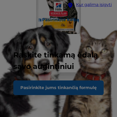
Kur galima įsigyti
Pasirinkite kalbą
Raskite tinkamą ėdalą
savo augintiniui
Pasirinkite jums tinkančią formulę