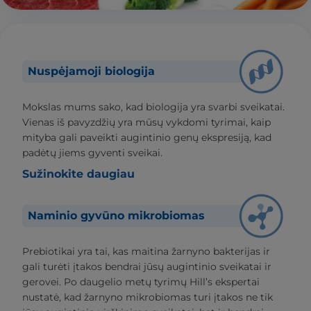
Nuspėjamoji biologija
Mokslas mums sako, kad biologija yra svarbi sveikatai.
Vienas iš pavyzdžių yra mūsų vykdomi tyrimai, kaip
mityba gali paveikti augintinio genų ekspresiją, kad
padėtų jiems gyventi sveikai.
Sužinokite daugiau
Naminio gyvūno mikrobiomas
Prebiotikai yra tai, kas maitina žarnyno bakterijas ir
gali turėti įtakos bendrai jūsų augintinio sveikatai ir
gerovei. Po daugelio metų tyrimų Hill’s ekspertai
nustatė, kad žarnyno mikrobiomas turi įtakos ne tik