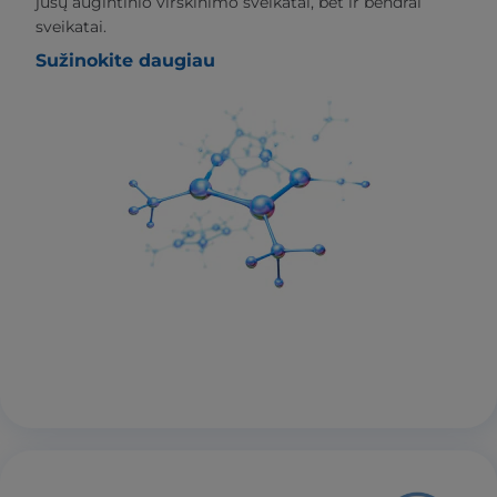
jūsų augintinio virškinimo sveikatai, bet ir bendrai
sveikatai.
Sužinokite daugiau