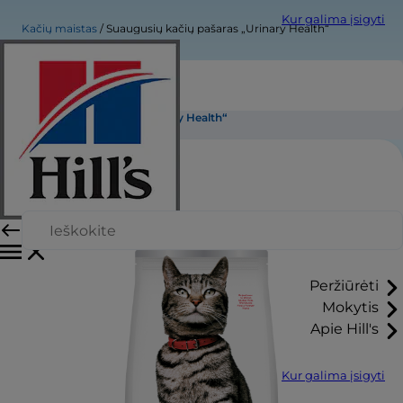
Kur galima įsigyti
Kačių maistas
Suaugusių kačių pašaras „Urinary Health“
Suaugusių kačių pašaras „Urinary Health“
Peržiūrėti
Mokytis
Apie Hill's
Kur galima įsigyti