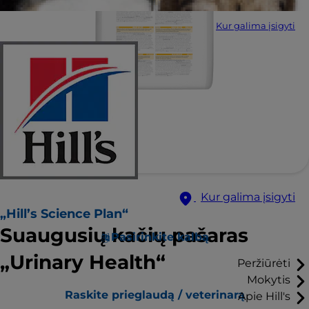
Kur galima įsigyti
Kur galima įsigyti
„Hill’s Science Plan“
Suaugusių kačių pašaras
Pasirinkite kalbą
„Urinary Health“
Peržiūrėti
Mokytis
Raskite prieglaudą / veterinarą
Apie Hill's