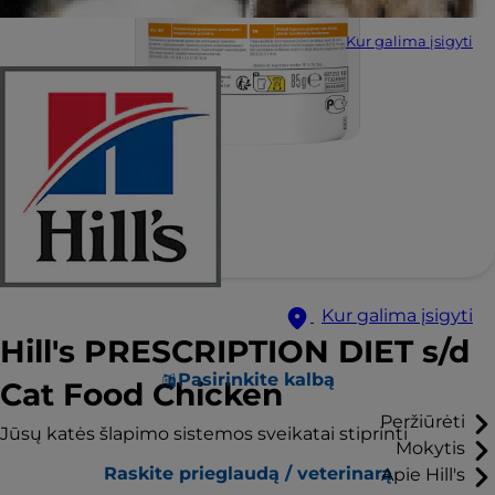
Kur galima įsigyti
Kur galima įsigyti
Hill's PRESCRIPTION DIET s/d
Pasirinkite kalbą
Cat Food Chicken
Peržiūrėti
Jūsų katės šlapimo sistemos sveikatai stiprinti
Mokytis
Raskite prieglaudą / veterinarą
Apie Hill's