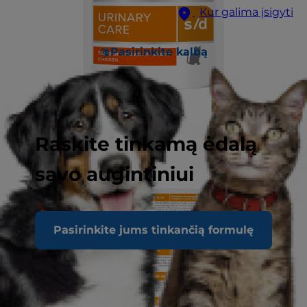
Kur galima įsigyti
Pasirinkite kalbą
Raskite tinkamą ėdalą
savo augintiniui
Pasirinkite jums tinkančią formulę