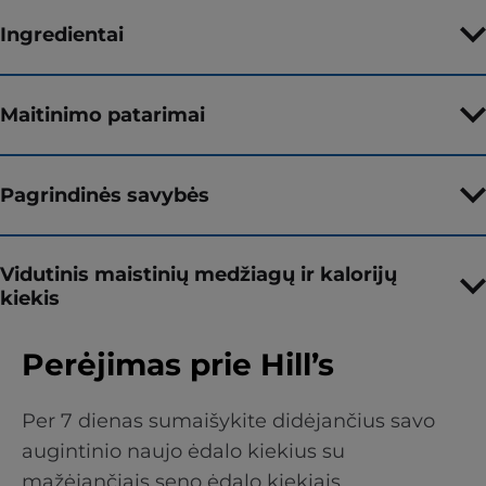
Ingredientai
Maitinimo patarimai
Pagrindinės savybės
Vidutinis maistinių medžiagų ir kalorijų
kiekis
Perėjimas prie Hill’s
Per 7 dienas sumaišykite didėjančius savo
augintinio naujo ėdalo kiekius su
mažėjančiais seno ėdalo kiekiais.