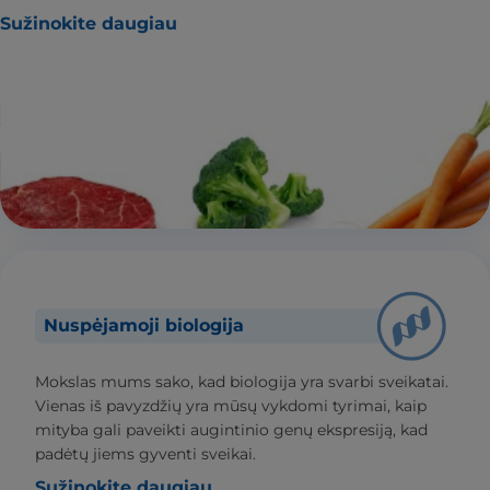
Sužinokite daugiau
Nuspėjamoji biologija
Mokslas mums sako, kad biologija yra svarbi sveikatai.
Vienas iš pavyzdžių yra mūsų vykdomi tyrimai, kaip
mityba gali paveikti augintinio genų ekspresiją, kad
padėtų jiems gyventi sveikai.
Sužinokite daugiau