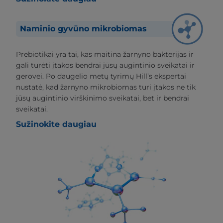
Naminio gyvūno mikrobiomas
Prebiotikai yra tai, kas maitina žarnyno bakterijas ir
gali turėti įtakos bendrai jūsų augintinio sveikatai ir
gerovei. Po daugelio metų tyrimų Hill’s ekspertai
nustatė, kad žarnyno mikrobiomas turi įtakos ne tik
jūsų augintinio virškinimo sveikatai, bet ir bendrai
sveikatai.
Sužinokite daugiau