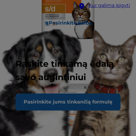
Kur galima įsigyti
Pasirinkite kalbą
Raskite tinkamą ėdalą
savo augintiniui
Pasirinkite jums tinkančią formulę