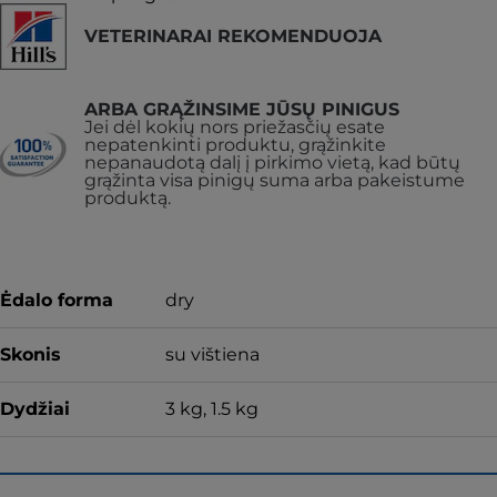
VETERINARAI REKOMENDUOJA
ARBA GRĄŽINSIME JŪSŲ PINIGUS
Jei dėl kokių nors priežasčių esate
nepatenkinti produktu, grąžinkite
nepanaudotą dalį į pirkimo vietą, kad būtų
grąžinta visa pinigų suma arba pakeistume
produktą.
Ėdalo forma
dry
Skonis
su vištiena
Dydžiai
3 kg, 1.5 kg