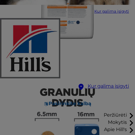
Kur galima įsigyti
Kur galima įsigyti
Pasirinkite kalbą
Peržiūrėti
Mokytis
Apie Hill's