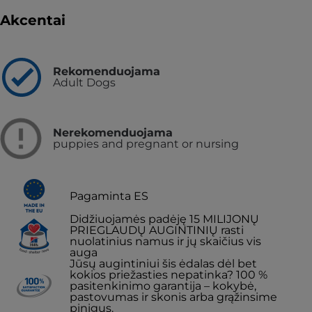
Akcentai
Rekomenduojama
Adult Dogs
Nerekomenduojama
puppies and pregnant or nursing
Pagaminta ES
Didžiuojamės padėję 15 MILIJONŲ
PRIEGLAUDŲ AUGINTINIŲ rasti
nuolatinius namus ir jų skaičius vis
auga
Jūsų augintiniui šis ėdalas dėl bet
kokios priežasties nepatinka? 100 %
pasitenkinimo garantija – kokybė,
pastovumas ir skonis arba grąžinsime
pinigus.