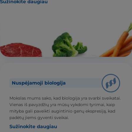
Sužinokite daugiau
Nuspėjamoji biologija
Mokslas mums sako, kad biologija yra svarbi sveikatai.
Vienas iš pavyzdžių yra mūsų vykdomi tyrimai, kaip
mityba gali paveikti augintinio genų ekspresiją, kad
padėtų jiems gyventi sveikai.
Sužinokite daugiau