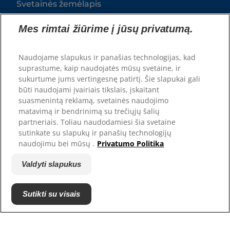
Svetainės žemėlapis
Mes rimtai žiūrime į jūsų privatumą.
Mūsų svetainės
Hill’s Vet
Naudojame slapukus ir panašias technologijas, kad
Karjera
suprastume, kaip naudojatės mūsų svetaine, ir
sukurtume jums vertingesnę patirtį. Šie slapukai gali
būti naudojami įvairiais tikslais, įskaitant
suasmenintą reklamą, svetainės naudojimo
matavimą ir bendrinimą su trečiųjų šalių
partneriais. Toliau naudodamiesi šia svetaine
sutinkate su slapukų ir panašių technologijų
naudojimu bei mūsų .
Privatumo Politika
Valdyti slapukus
© Hill's Pet Nutrition, Inc.
Jeigu konkrečiai nenurodyta kitaip, šioje svetainėje
Sutikti su visais
naudojamas prekės ženklo simbolis ™ reiškia Hill's
Pet Nutrition, Inc. priklausančius prekės ženklus.
Jūsų naudojimuisi šios svetainės turiniu taikomos
mūsų privatumo
Terminai ir sąlygos.