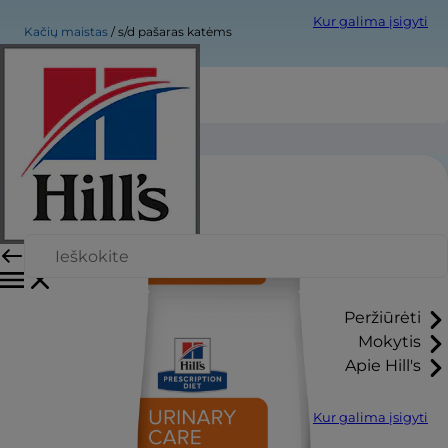
Kur galima įsigyti
Kačių maistas
s/d pašaras katėms
s/d pašaras katėms
Peržiūrėti
Mokytis
Apie Hill's
Kur galima įsigyti