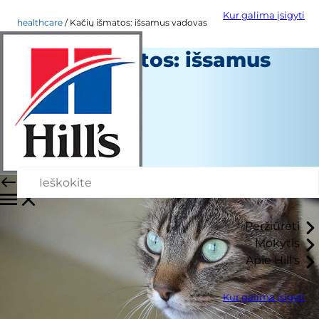
Kur galima įsigyti
healthcare
Kačių išmatos: išsamus vadovas
Kačių išmatos: išsamus
vadovas
Sveikatos priežiūra
Christine O'Brien
|
Liepos 09, 2018
Peržiūrėti
Mokytis
Apie Hill's
Kur galima įsigyti