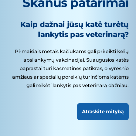
Skanūs patarimai
Kaip dažnai jūsų katė turėtų
lankytis pas veterinarą?
Pirmaisiais metais kačiukams gali prireikti kelių
apsilankymų vakcinacijai. Suaugusios katės
paprastai turi kasmetines patikras, o vyresnio
amžiaus ar specialių poreikių turinčioms katėms
gali reikėti lankytis pas veterinarą dažniau.
Atraskite mitybą