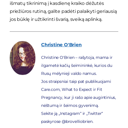
išmatų tikrinimą į kasdienę kraiko dėžutės
priežiūros rutiną, galite padėti palaikyti geriausią
jos būklę ir užtikrinti švarią, sveiką aplinką.
Christine
O'Brien
Christine O'Brien – rašytoja, mama ir
ilgametė kačių šeimininkė, kurios du
Rusų mėlynieji valdo namus.
Jos straipsniai taip pat publikuojami
Care.com, What to Expect ir Fit
Pregnancy, kur ji rašo apie augintinius,
nėštumą ir šeimos gyvenimą.
Sekite ją „Instagram“ ir „Twitter“
paskyrose @brovelliobrien.