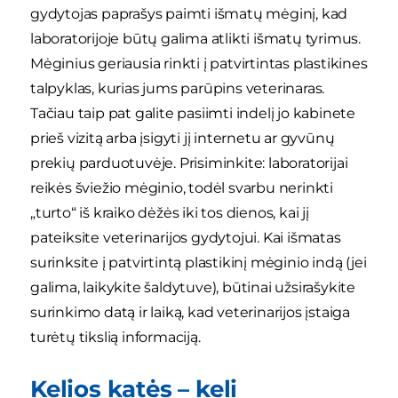
gydytojas paprašys paimti išmatų mėginį, kad
laboratorijoje būtų galima atlikti išmatų tyrimus.
Mėginius geriausia rinkti į patvirtintas plastikines
talpyklas, kurias jums parūpins veterinaras.
Tačiau taip pat galite pasiimti indelį jo kabinete
prieš vizitą arba įsigyti jį internetu ar gyvūnų
prekių parduotuvėje. Prisiminkite: laboratorijai
reikės šviežio mėginio, todėl svarbu nerinkti
„turto“ iš kraiko dėžės iki tos dienos, kai jį
pateiksite veterinarijos gydytojui. Kai išmatas
surinksite į patvirtintą plastikinį mėginio indą (jei
galima, laikykite šaldytuve), būtinai užsirašykite
surinkimo datą ir laiką, kad veterinarijos įstaiga
turėtų tikslią informaciją.
Kelios katės – keli