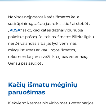
Ne visos neįprastos katės išmatos kelia
susirūpinimą, tačiau jas reikia atidžiai stebėti.
„
PDSA
“ sako, kad katės dažnai viduriuoja
pakeitus pašarą. Jei tokios išmatos išlieka ilgiau
nei 24 valandas arba jas lydi vėmimas,
mieguistumas ar kraujingos išmatos,
rekomenduojama vežti katę pas veterinarą.
Geriau pasisaugoti.
Kačių išmatų mėginių
paruošimas
Kiekvieno kasmetinio vizito metu veterinarijos