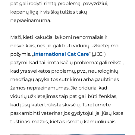
pat gali rodyti rimtą problemą, pavyzdžiui,
kepenų ligą ir visišką tulžies takų
nepraeinamumą.
Maži, kieti kakučiai laikomi nenormaliais ir
nesveikais, nes jie gali būti vidurių užkietėjimo
požymis. „
International Cat Care
“ („ICC“)
pažymi, kad tai rimta kačių problema: gali reikšti,
kad yra sveikatos problemų, pvz., neurologinių,
medžiagų apykaitos sutrikimų arba gaubtinės
žarnos nepraeinamumas. Jie priduria, kad
vidurių užkietėjimas taip pat gali būti ženklas,
kad jūsų katei trūksta skysčių. Turėtumėte
paskambinti veterinarijos gydytojui, jei jūsų katė
tuštinasi mažais, kietais išmatų kamuoliukais.