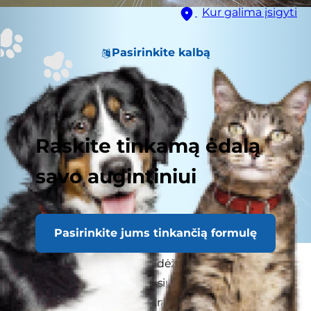
Kur galima įsigyti
Pasirinkite kalbą
Raskite tinkamą ėdalą
savo augintiniui
Pasirinkite jums tinkančią formulę
Jei auginate katę, kraiko dėžutės valymas galbūt
nėra vienas mėgstamiausių jūsų užsiėmimų (jei
taip, čia rasite daugybę kraiko dėžučių!). Kačių