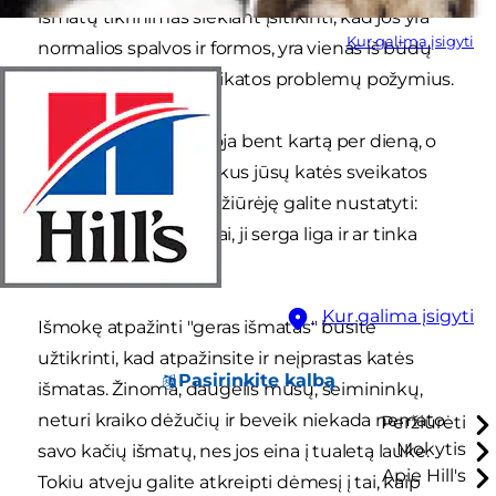
išmatų tikrinimas siekiant įsitikinti, kad jos yra
Kur galima įsigyti
normalios spalvos ir formos, yra vienas iš būdų
pastebėti galimų sveikatos problemų požymius.
Dauguma kačių kakoja bent kartą per dieną, o
kačių išmatos yra puikus jūsų katės sveikatos
būklės rodiklis. Jas apžiūrėję galite nustatyti:
katei užkietėjo viduriai, ji serga liga ir ar tinka
katės pašaras
.
Kur galima įsigyti
Išmokę atpažinti "geras išmatas" būsite
užtikrinti, kad atpažinsite ir neįprastas katės
Pasirinkite kalbą
išmatas. Žinoma, daugelis mūsų, šeimininkų,
neturi kraiko dėžučių ir beveik niekada nemato
Peržiūrėti
Mokytis
savo kačių išmatų, nes jos eina į tualetą lauke.
Apie Hill's
Tokiu atveju galite atkreipti dėmesį į tai, kaip