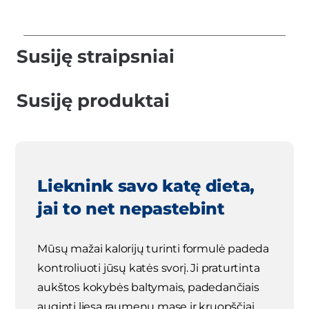
Susiję straipsniai
Susiję produktai
Lieknink savo katę dieta,
jai to net nepastebint
Mūsų mažai kalorijų turinti formulė padeda
kontroliuoti jūsų katės svorį. Ji praturtinta
aukštos kokybės baltymais, padedančiais
auginti liesą raumenų masę ir kruopščiai