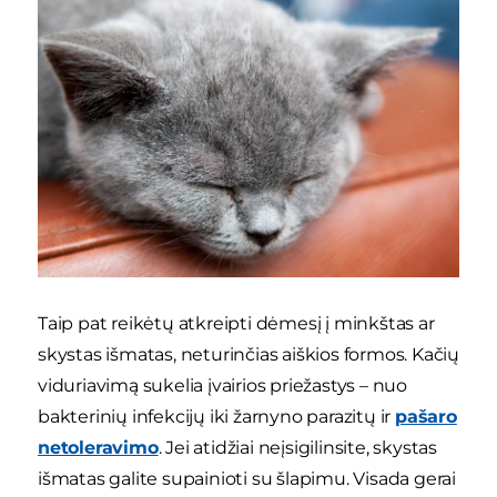
Taip pat reikėtų atkreipti dėmesį į minkštas ar
skystas išmatas, neturinčias aiškios formos. Kačių
viduriavimą sukelia įvairios priežastys – nuo
bakterinių infekcijų iki žarnyno parazitų ir
pašaro
netoleravimo
. Jei atidžiai neįsigilinsite, skystas
išmatas galite supainioti su šlapimu. Visada gerai