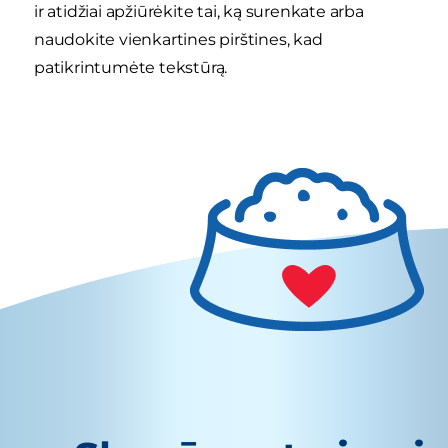
ir atidžiai apžiūrėkite tai, ką surenkate arba
naudokite vienkartines pirštines, kad
patikrintumėte tekstūrą.