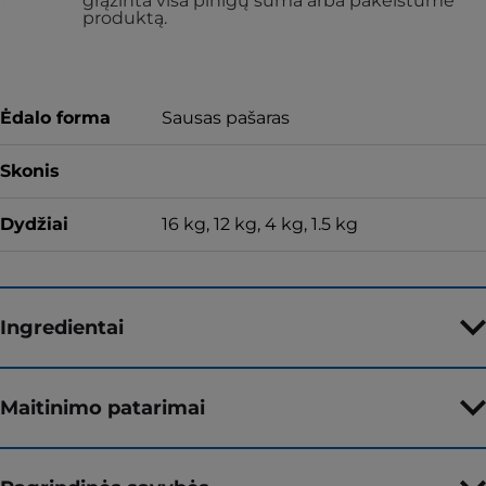
grąžinta visa pinigų suma arba pakeistume
produktą.
Ėdalo forma
Sausas pašaras
Skonis
Dydžiai
16 kg, 12 kg, 4 kg, 1.5 kg
Ingredientai
Maitinimo patarimai