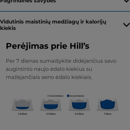
Pagrindinės savybės
Vidutinis maistinių medžiagų ir kalorijų
kiekis
Perėjimas prie Hill’s
Per 7 dienas sumaišykite didėjančius savo
augintinio naujo ėdalo kiekius su
mažėjančiais seno ėdalo kiekiais.