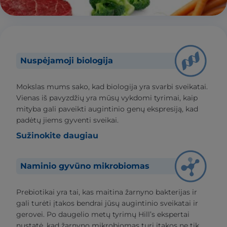
Nuspėjamoji biologija
Mokslas mums sako, kad biologija yra svarbi sveikatai.
Vienas iš pavyzdžių yra mūsų vykdomi tyrimai, kaip
mityba gali paveikti augintinio genų ekspresiją, kad
padėtų jiems gyventi sveikai.
Sužinokite daugiau
Naminio gyvūno mikrobiomas
Prebiotikai yra tai, kas maitina žarnyno bakterijas ir
gali turėti įtakos bendrai jūsų augintinio sveikatai ir
gerovei. Po daugelio metų tyrimų Hill’s ekspertai
nustatė, kad žarnyno mikrobiomas turi įtakos ne tik