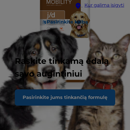
Kur galima įsigyti
Pasirinkite kalbą
Raskite tinkamą ėdalą
savo augintiniui
Pasirinkite jums tinkančią formulę