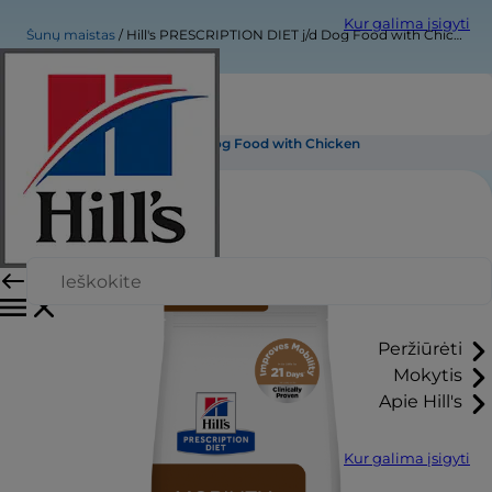
Kur galima įsigyti
Šunų maistas
Hill's PRESCRIPTION DIET j/d Dog Food with Chicken
Hill's PRESCRIPTION DIET j/d Dog Food with Chicken
Peržiūrėti
Mokytis
Apie Hill's
Kur galima įsigyti