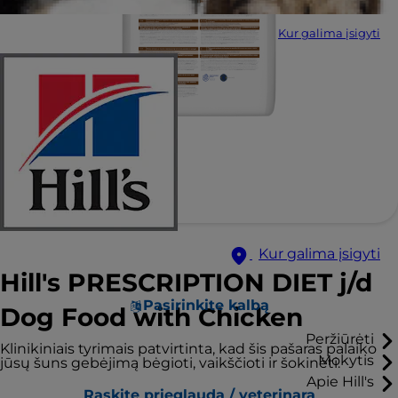
Kur galima įsigyti
Kur galima įsigyti
Hill's PRESCRIPTION DIET j/d
Pasirinkite kalbą
Dog Food with Chicken
Peržiūrėti
Klinikiniais tyrimais patvirtinta, kad šis pašaras palaiko
Mokytis
jūsų šuns gebėjimą bėgioti, vaikščioti ir šokinėti.
Apie Hill's
Raskite prieglaudą / veterinarą