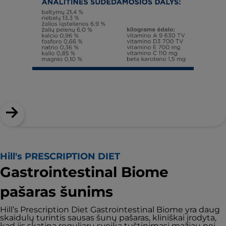
Hill's PRESCRIPTION DIET
Gastrointestinal Biome
pašaras šunims
Hill’s Prescription Diet Gastrointestinal Biome yra daug
skaidulų turintis sausas šunų pašaras, kliniškai įrodyta,
kad jis skatina reguliarų sveiką tuštinimąsi mažiau nei