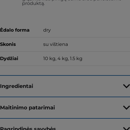
produktą.
Ėdalo forma
dry
Skonis
su vištiena
Dydžiai
10 kg, 4 kg, 1.5 kg
Ingredientai
Maitinimo patarimai
Pagrindinės savybės