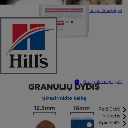
Kur galima įsigyti
Kur galima įsigyti
Pasirinkite kalbą
Peržiūrėti
Mokytis
Apie Hill's