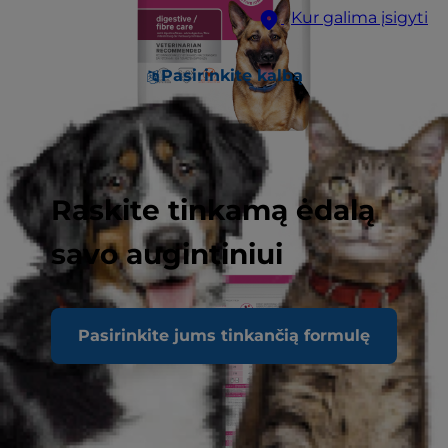
Kur galima įsigyti
Pasirinkite kalbą
Raskite tinkamą ėdalą
savo augintiniui
Pasirinkite jums tinkančią formulę