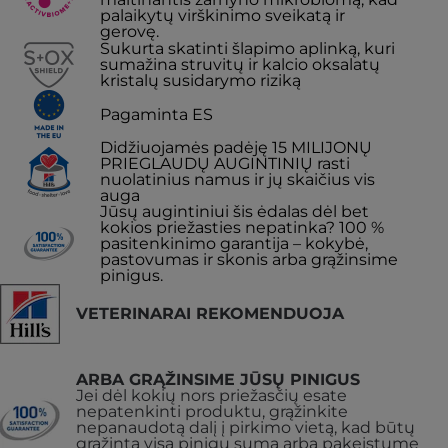
palaikytų virškinimo sveikatą ir
gerovę.
Sukurta skatinti šlapimo aplinką, kuri
sumažina struvitų ir kalcio oksalatų
kristalų susidarymo riziką
Pagaminta ES
Didžiuojamės padėję 15 MILIJONŲ
PRIEGLAUDŲ AUGINTINIŲ rasti
nuolatinius namus ir jų skaičius vis
auga
Jūsų augintiniui šis ėdalas dėl bet
kokios priežasties nepatinka? 100 %
pasitenkinimo garantija – kokybė,
pastovumas ir skonis arba grąžinsime
pinigus.
VETERINARAI REKOMENDUOJA
ARBA GRĄŽINSIME JŪSŲ PINIGUS
Jei dėl kokių nors priežasčių esate
nepatenkinti produktu, grąžinkite
nepanaudotą dalį į pirkimo vietą, kad būtų
grąžinta visa pinigų suma arba pakeistume