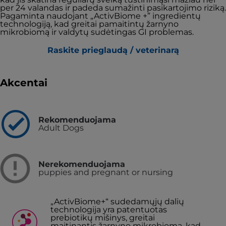
per 24 valandas ir padeda sumažinti pasikartojimo riziką.
Pagaminta naudojant „ActivBiome +” ingredientų
technologiją, kad greitai pamaitintų žarnyno
mikrobiomą ir valdytų sudėtingas GI problemas.
Raskite prieglaudą / veterinarą
Akcentai
Rekomenduojama
Adult Dogs
Nerekomenduojama
puppies and pregnant or nursing
„ActivBiome+“ sudedamųjų dalių
technologija yra patentuotas
prebiotikų mišinys, greitai
maitinantis žarnyno mikrobiomą, kad