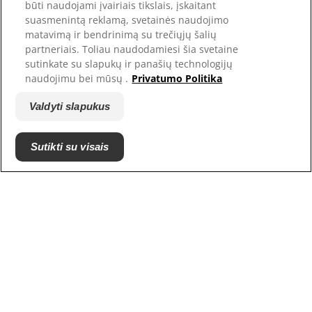
būti naudojami įvairiais tikslais, įskaitant
suasmenintą reklamą, svetainės naudojimo
matavimą ir bendrinimą su trečiųjų šalių
partneriais. Toliau naudodamiesi šia svetaine
sutinkate su slapukų ir panašių technologijų
naudojimu bei mūsų .
Privatumo Politika
Valdyti slapukus
© Hill's Pet Nutrition, Inc.
Jeigu konkrečiai nenurodyta kitaip, šioje svetainėje
Sutikti su visais
naudojamas prekės ženklo simbolis ™ reiškia Hill's
Pet Nutrition, Inc. priklausančius prekės ženklus.
Jūsų naudojimuisi šios svetainės turiniu taikomos
mūsų privatumo
Terminai ir sąlygos.
Sąlygos ir nuostatos
Teisiniai ir privatumo
Teisiniai ir privatumo
politikos nuostatai
politikos nuostatai
Valdyti slapukus