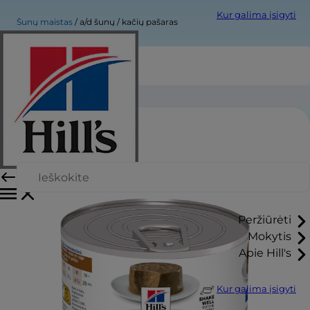
Kur galima įsigyti
Šunų maistas
a/d šunų / kačių pašaras
a/d šunų / kačių pašaras
Peržiūrėti
Mokytis
Apie Hill's
Kur galima įsigyti