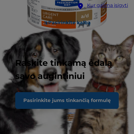
Kur galima įsigyti
Pasirinkite kalbą
Raskite tinkamą ėdalą
savo augintiniui
Pasirinkite jums tinkančią formulę