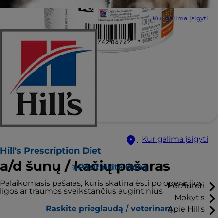
Kur galima įsigyti
Kur galima įsigyti
Hill's Prescription Diet
a/d šunų / kačių pašaras
Pasirinkite kalbą
Palaikomasis pašaras, kuris skatina ėsti po operacijos,
Peržiūrėti
ligos ar traumos sveikstančius augintinius
Mokytis
Raskite prieglaudą / veterinarą
Apie Hill's