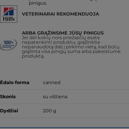
pinigus.
VETERINARAI REKOMENDUOJA
ARBA GRĄŽINSIME JŪSŲ PINIGUS
Jei dėl kokių nors priežasčių esate
nepatenkinti produktu, grąžinkite
nepanaudotą dalį į pirkimo vietą, kad būtų
grąžinta visa pinigų suma arba pakeistume
produktą.
Ėdalo forma
canned
Skonis
su vištiena
Dydžiai
200 g