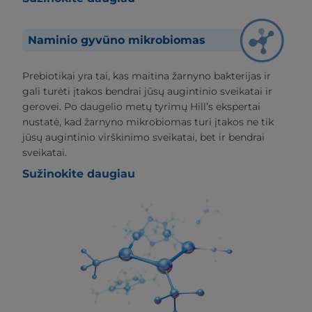
Naminio gyvūno mikrobiomas
Prebiotikai yra tai, kas maitina žarnyno bakterijas ir
gali turėti įtakos bendrai jūsų augintinio sveikatai ir
gerovei. Po daugelio metų tyrimų Hill’s ekspertai
nustatė, kad žarnyno mikrobiomas turi įtakos ne tik
jūsų augintinio virškinimo sveikatai, bet ir bendrai
sveikatai.
Sužinokite daugiau