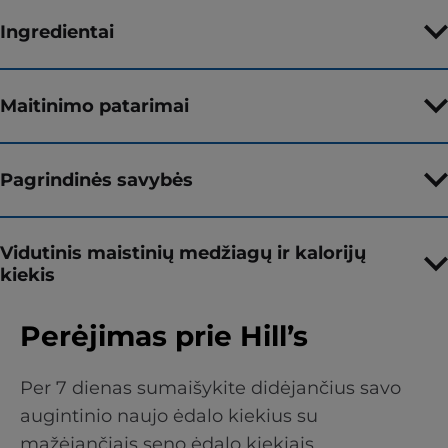
Ingredientai
Maitinimo patarimai
Pagrindinės savybės
Vidutinis maistinių medžiagų ir kalorijų
kiekis
Perėjimas prie Hill’s
Per 7 dienas sumaišykite didėjančius savo
augintinio naujo ėdalo kiekius su
mažėjančiais seno ėdalo kiekiais.