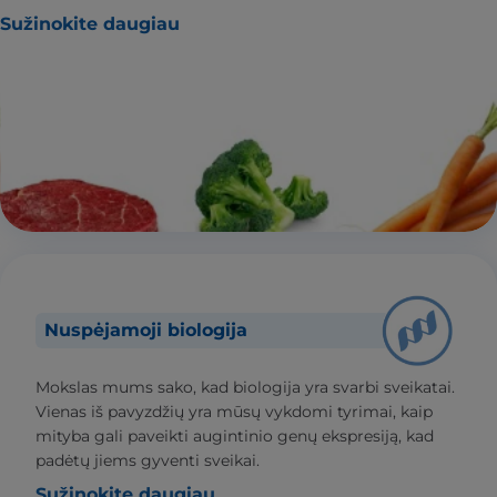
Sužinokite daugiau
Nuspėjamoji biologija
Mokslas mums sako, kad biologija yra svarbi sveikatai.
Vienas iš pavyzdžių yra mūsų vykdomi tyrimai, kaip
mityba gali paveikti augintinio genų ekspresiją, kad
padėtų jiems gyventi sveikai.
Sužinokite daugiau