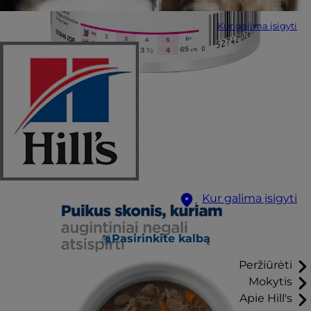
Kur galima įsigyti
Kur galima įsigyti
Pasirinkite kalbą
Peržiūrėti
Mokytis
Apie Hill's