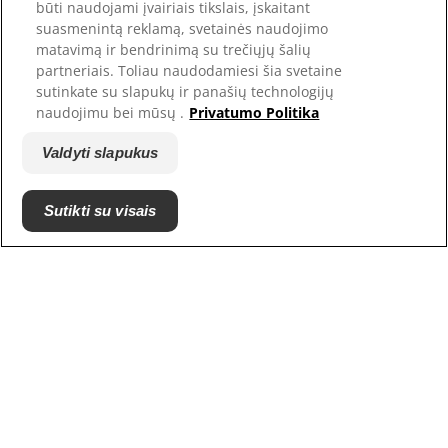
būti naudojami įvairiais tikslais, įskaitant
suasmenintą reklamą, svetainės naudojimo
matavimą ir bendrinimą su trečiųjų šalių
partneriais. Toliau naudodamiesi šia svetaine
sutinkate su slapukų ir panašių technologijų
naudojimu bei mūsų .
Privatumo Politika
Valdyti slapukus
© Hill's Pet Nutrition, Inc.
Jeigu konkrečiai nenurodyta kitaip, šioje svetainėje
Sutikti su visais
naudojamas prekės ženklo simbolis ™ reiškia Hill's
Pet Nutrition, Inc. priklausančius prekės ženklus.
Jūsų naudojimuisi šios svetainės turiniu taikomos
mūsų privatumo
Terminai ir sąlygos.
Sąlygos ir nuostatos
Teisiniai ir privatumo
Teisiniai ir privatumo
politikos nuostatai
politikos nuostatai
Valdyti slapukus