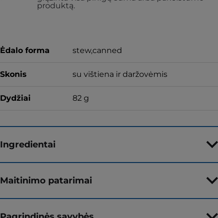
produktą.
Ėdalo forma
stew,canned
Skonis
su vištiena ir daržovėmis
Dydžiai
82 g
Ingredientai
Maitinimo patarimai
Pagrindinės savybės