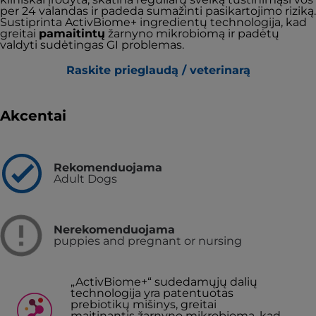
per 24 valandas ir padeda sumažinti pasikartojimo riziką.
Sustiprinta ActivBiome+ ingredientų technologija, kad
greitai
pamaitintų
žarnyno mikrobiomą ir padėtų
valdyti sudėtingas GI problemas.
Raskite prieglaudą / veterinarą
Akcentai
Rekomenduojama
Adult Dogs
Nerekomenduojama
puppies and pregnant or nursing
„ActivBiome+“ sudedamųjų dalių
technologija yra patentuotas
prebiotikų mišinys, greitai
maitinantis žarnyno mikrobiomą, kad