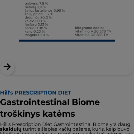
Hill's PRESCRIPTION DIET
Gastrointestinal Biome
troškinys katėms
Hill's Prescription Diet Gastrointestinal Biome yra daug
skaidulų
turintis šlapias kačių pašaras, kuris, kaip buvo
kliniškai įrodyta, skatina reguliarų sveiką tuštinimąsi vos