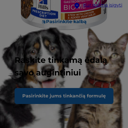
Kur galima įsigyti
Pasirinkite kalbą
Raskite tinkamą ėdalą
savo augintiniui
Pasirinkite jums tinkančią formulę