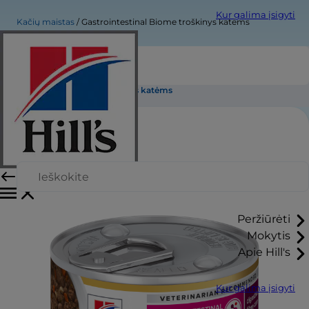
Kur galima įsigyti
Kačių maistas
Gastrointestinal Biome troškinys katėms
Gastrointestinal Biome troškinys katėms
Peržiūrėti
Mokytis
Apie Hill's
Kur galima įsigyti