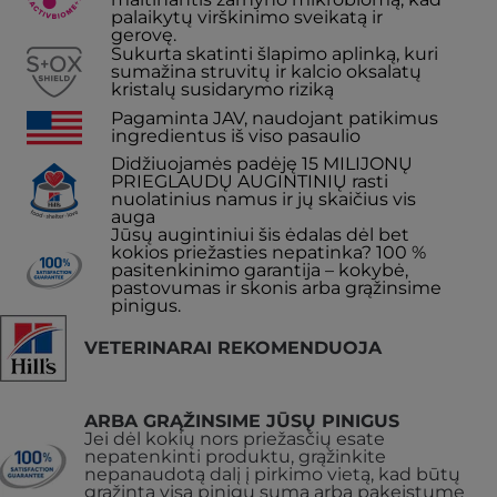
palaikytų virškinimo sveikatą ir
gerovę.
Sukurta skatinti šlapimo aplinką, kuri
sumažina struvitų ir kalcio oksalatų
kristalų susidarymo riziką
Pagaminta JAV, naudojant patikimus
ingredientus iš viso pasaulio
Didžiuojamės padėję 15 MILIJONŲ
PRIEGLAUDŲ AUGINTINIŲ rasti
nuolatinius namus ir jų skaičius vis
auga
Jūsų augintiniui šis ėdalas dėl bet
kokios priežasties nepatinka? 100 %
pasitenkinimo garantija – kokybė,
pastovumas ir skonis arba grąžinsime
pinigus.
VETERINARAI REKOMENDUOJA
ARBA GRĄŽINSIME JŪSŲ PINIGUS
Jei dėl kokių nors priežasčių esate
nepatenkinti produktu, grąžinkite
nepanaudotą dalį į pirkimo vietą, kad būtų
grąžinta visa pinigų suma arba pakeistume