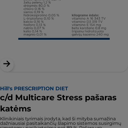
Hill's PRESCRIPTION DIET
c/d Multicare Stress pašaras
katėms
Klinikiniais tyrimais įrodyta, kad ši mityba sumažina
dažniausiai pasitaikančių šlapimo sistemos susirgimų
simptomų pasikartojimą net 89 %. Pašare yra