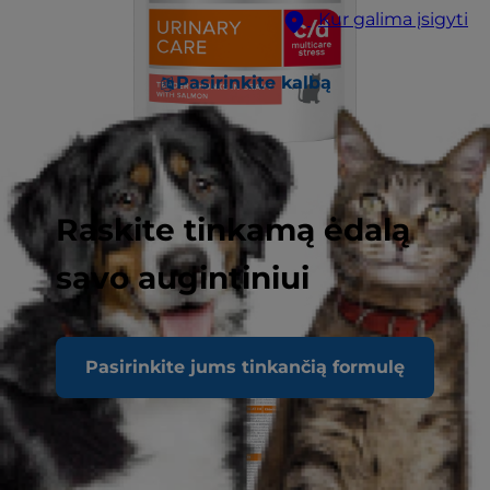
Kur galima įsigyti
Pasirinkite kalbą
Raskite tinkamą ėdalą
savo augintiniui
Pasirinkite jums tinkančią formulę