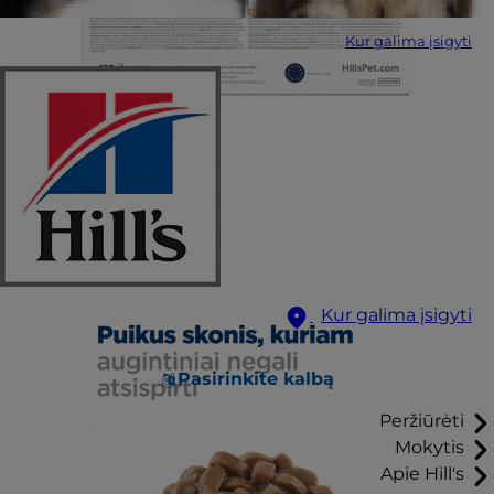
Kur galima įsigyti
Kur galima įsigyti
Pasirinkite kalbą
Peržiūrėti
Mokytis
Apie Hill's