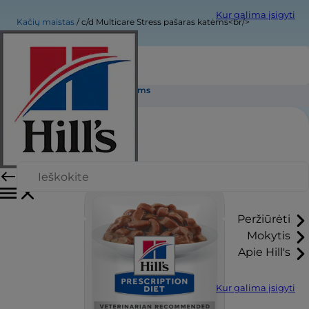
Kur galima įsigyti
Kačių maistas
c/d Multicare Stress pašaras katėms<br/>
c/d Multicare Stress pašaras katėms
Peržiūrėti
Mokytis
Apie Hill's
Kur galima įsigyti