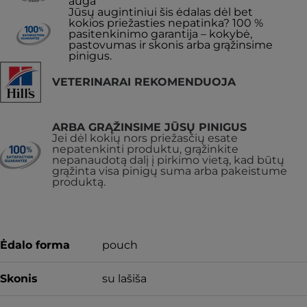
auga
Jūsų augintiniui šis ėdalas dėl bet
kokios priežasties nepatinka? 100 %
pasitenkinimo garantija – kokybė,
pastovumas ir skonis arba grąžinsime
pinigus.
VETERINARAI REKOMENDUOJA
ARBA GRĄŽINSIME JŪSŲ PINIGUS
Jei dėl kokių nors priežasčių esate
nepatenkinti produktu, grąžinkite
nepanaudotą dalį į pirkimo vietą, kad būtų
grąžinta visa pinigų suma arba pakeistume
produktą.
Ėdalo forma
pouch
Skonis
su lašiša